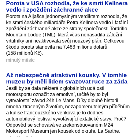
Porota v USA rozhodla, že ke smrti Kellnera
vedlo i zpoždění záchranné akce
Porota na Aljašce jednomyslným verdiktem rozhodla, že
ke smrti českého miliardáře Petra Kellnera vedlo i fatální
zpoždění záchranné akce ze strany společnosti Tordrillo
Mountain Lodge (TML), která včas nenasadila záložní
vrtulníky ani neaktivovala svůj nouzový plán. Celkovou
škodu porota stanovila na 7,483 milionu dolarů
(158 milionů Kč).
minulý měsíc
Až nebezpečně atraktivní kousky. V tomhle
muzeu by měli lidem svazovat ruce za záda
Jestli by se dala některá z globálních událostí
motorsportu označit za emotivní, určitě by to byl
vytrvalostní závod 24h Le Mans. Díky dlouhé historii,
mnoha ztraceným životům, nezapomenutelným příběhům
a kulise francouzského venkova je to dodnes
automobilový festival vyvolávající extatické stavy. Proč?
Odpověď se schovává ve zrekonstruovaném M24
Motorsport Museum jen kousek od okruhu La Sarthe.