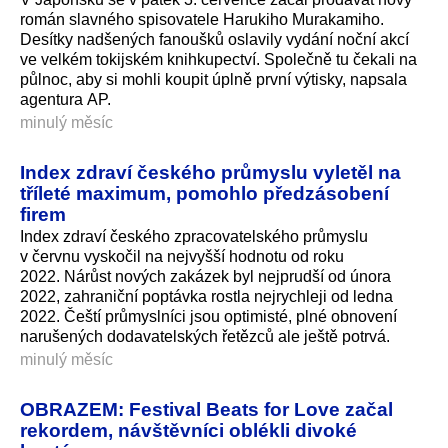
román slavného spisovatele Harukiho Murakamiho.
Desítky nadšených fanoušků oslavily vydání noční akcí
ve velkém tokijském knihkupectví. Společně tu čekali na
půlnoc, aby si mohli koupit úplně první výtisky, napsala
agentura AP.
minulý měsíc
Index zdraví českého průmyslu vyletěl na
tříleté maximum, pomohlo předzásobení
firem
Index zdraví českého zpracovatelského průmyslu
v červnu vyskočil na nejvyšší hodnotu od roku
2022. Nárůst nových zakázek byl nejprudší od února
2022, zahraniční poptávka rostla nejrychleji od ledna
2022. Čeští průmyslníci jsou optimisté, plné obnovení
narušených dodavatelských řetězců ale ještě potrvá.
minulý měsíc
OBRAZEM: Festival Beats for Love začal
rekordem, návštěvníci oblékli divoké