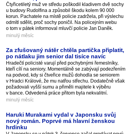
Čtyřicetiletý muž ve středu poškodil kladivem dvě sochy
u budovy Rudolfina a způsobil škodu kolem 90 000
korun. Pachatele na místě policie zadržela, při výslechu
odmítl sdělit, proč sochy poničil. Na policejním webu
o tom v pátek informoval mluvčí policie Jan Daněk.
minulý měsíc
Za zfušovaný nátěr chtěla partička připlatit,
po nátlaku jim senior dal tisíce navíc
Hradečtí policisté varují před pochybnými řemeslníky,
kteří cílí na seniory. Momentálně se zabývají podezřením
na podvod, kdy si čtveřice mužů dohodla se seniorem
v Hradci Králové, že mu natřou střechu. Dodatečně však
požadovali vyšší sumu a přiměli majitele k výběru
v bance. Odvedená práce přitom byla nekvalitní.
minulý měsíc
Haruki Murakami vydal v Japonsku svůj
nový román. Poprvé má hlavní ženskou
hrdinku
V Japonsku se v pátek 3. července začal prodávat nový