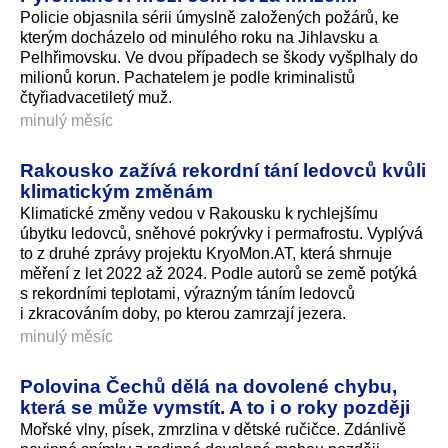
Policie objasnila sérii úmyslně založených požárů, ke
kterým docházelo od minulého roku na Jihlavsku a
Pelhřimovsku. Ve dvou případech se škody vyšplhaly do
milionů korun. Pachatelem je podle kriminalistů
čtyřiadvaceti­letý muž.
minulý měsíc
Rakousko zažívá rekordní tání ledovců kvůli
klimatickým změnám
Klimatické změny vedou v Rakousku k rychlejšímu
úbytku ledovců, sněhové pokrývky i permafrostu. Vyplývá
to z druhé zprávy projektu KryoMon.AT, která shrnuje
měření z let 2022 až 2024. Podle autorů se země potýká
s rekordními teplotami, výrazným táním ledovců
i zkracováním doby, po kterou zamrzají jezera.
minulý měsíc
Polovina Čechů dělá na dovolené chybu,
která se může vymstít. A to i o roky později
Mořské vlny, písek, zmrzlina v dětské ručičce. Zdánlivě