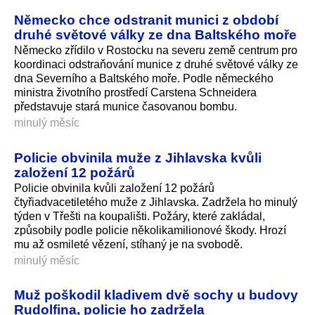
Německo chce odstranit munici z období
druhé světové války ze dna Baltského moře
Německo zřídilo v Rostocku na severu země centrum pro
koordinaci odstraňování munice z druhé světové války ze
dna Severního a Baltského moře. Podle německého
ministra životního prostředí Carstena Schneidera
představuje stará munice časovanou bombu.
minulý měsíc
Policie obvinila muže z Jihlavska kvůli
založení 12 požárů
Policie obvinila kvůli založení 12 požárů
čtyřiadvacetiletého muže z Jihlavska. Zadržela ho minulý
týden v Třešti na koupališti. Požáry, které zakládal,
způsobily podle policie několikamilionové škody. Hrozí
mu až osmileté vězení, stíhaný je na svobodě.
minulý měsíc
Muž poškodil kladivem dvě sochy u budovy
Rudolfina, policie ho zadržela