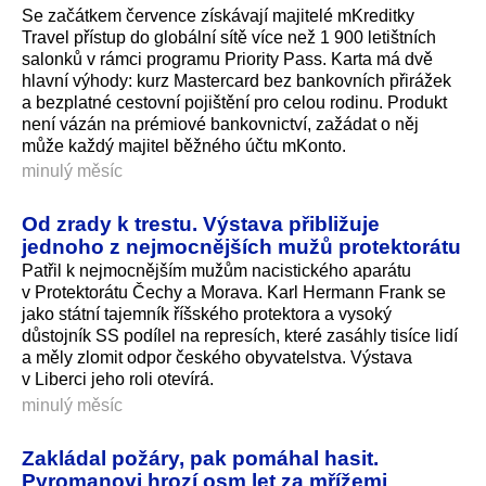
Se začátkem července získávají majitelé mKreditky
Travel přístup do globální sítě více než 1 900 letištních
salonků v rámci programu Priority Pass. Karta má dvě
hlavní výhody: kurz Mastercard bez bankovních přirážek
a bezplatné cestovní pojištění pro celou rodinu. Produkt
není vázán na prémiové bankovnictví, zažádat o něj
může každý majitel běžného účtu mKonto.
minulý měsíc
Od zrady k trestu. Výstava přibližuje
jednoho z nejmocnějších mužů protektorátu
Patřil k nejmocnějším mužům nacistického aparátu
v Protektorátu Čechy a Morava. Karl Hermann Frank se
jako státní tajemník říšského protektora a vysoký
důstojník SS podílel na represích, které zasáhly tisíce lidí
a měly zlomit odpor českého obyvatelstva. Výstava
v Liberci jeho roli otevírá.
minulý měsíc
Zakládal požáry, pak pomáhal hasit.
Pyromanovi hrozí osm let za mřížemi