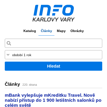
Katalog
Články
Mapy
Obrázky
Hledat
Články
220. strana
mBank vylepšuje mKreditku Travel. Nově
nabízí přístup do 1 900 letištních salonků po
celém světě