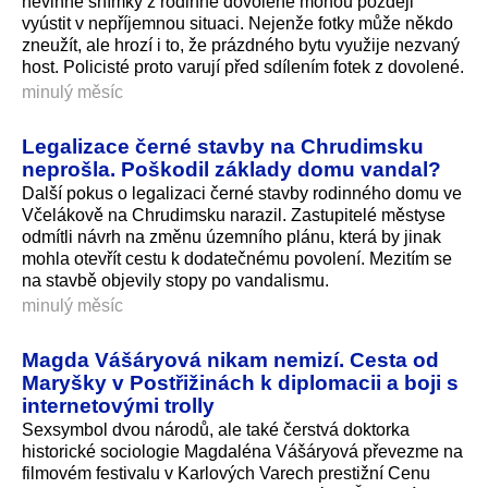
nevinné snímky z rodinné dovolené mohou později
vyústit v nepříjemnou situaci. Nejenže fotky může někdo
zneužít, ale hrozí i to, že prázdného bytu využije nezvaný
host. Policisté proto varují před sdílením fotek z dovolené.
minulý měsíc
Legalizace černé stavby na Chrudimsku
neprošla. Poškodil základy domu vandal?
Další pokus o legalizaci černé stavby rodinného domu ve
Včelákově na Chrudimsku narazil. Zastupitelé městyse
odmítli návrh na změnu územního plánu, která by jinak
mohla otevřít cestu k dodatečnému povolení. Mezitím se
na stavbě objevily stopy po vandalismu.
minulý měsíc
Magda Vášáryová nikam nemizí. Cesta od
Maryšky v Postřižinách k diplomacii a boji s
internetovými trolly
Sexsymbol dvou národů, ale také čerstvá doktorka
historické sociologie Magdaléna Vášáryová převezme na
filmovém festivalu v Karlových Varech prestižní Cenu