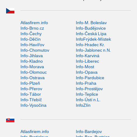
Atlasfirem.info
Info-M. Boleslav
Info-Brno.cz
Info-Budějovice
Info-Čechy
Info-Česká Lípa
Info-Děčín
InfoFrýdek-Místek
Info-Havířov
Info-Hradec Kr.
Info-Chomutov
Info-Jablonec n.N.
Info-Jihlava
Info-Karviná
Info-Kladno
Info-Liberec
Info-Morava
Info-Most
Info-Olomouc
Info-Opava
Info-Ostrava
Info-Pardubice
Info-Plzeň
Info-Praha
Info-Přerov
Info-Prostějov
Info-Tábor
Info-Teplice
Info-Třebíč
Info-Ústí n.L.
Info-Vysočina
InfoZlín
Atlasfiriem.info
Info-Bardejov
Info-Bratislava
Info-Ban. Bystrica