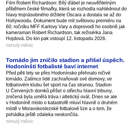
Film Robert Richardson: Bílý ďábel je neuvěřitelným
příběhem české filmařky, která se rozhodla nahlédnout do
hlavy trojnásobného držitele Oscara a dostala se až do
Hollywoodu. Dokument bude mít světovou premiéru na
60. ročníku MFF Karlovy Vary a doprovodí ho osobně jak
kameraman Robert Richardson, tak režisérka Jana
Hojdová. Do kin pak vstoupí 12. listopadu 2026.
minulý měsíc
Tornádo jim zničilo stadion a přišel úspěch.
Hodonínští fotbalisté baví internet
Před pěti lety se přes Hodonínsko přehnalo ničivé
tornádo. Zatímco lidé zachraňovali své domovy, ve
fotbalovém klubu šel sport na čas stranou. Stadion
U Červených domků přišel o střechu hlavní tribuny,
zničená byla umělá tráva i atletický ovál. Dnes se ale
v Hodoníně místo o katastrofě mluví hlavně o druhém
místě v Moravskoslezské fotbalové lize a o tom, že
pohádka ještě zdaleka neskončila.
minulý měsíc