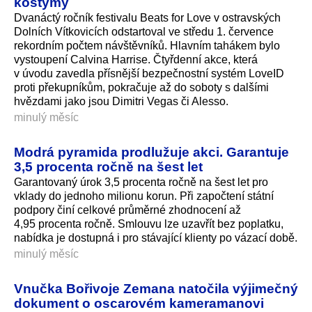
kostýmy
Dvanáctý ročník festivalu Beats for Love v ostravských
Dolních Vítkovicích odstartoval ve středu 1. července
rekordním počtem návštěvníků. Hlavním tahákem bylo
vystoupení Calvina Harrise. Čtyřdenní akce, která
v úvodu zavedla přísnější bezpečnostní systém LoveID
proti překupníkům, pokračuje až do soboty s dalšími
hvězdami jako jsou Dimitri Vegas či Alesso.
minulý měsíc
Modrá pyramida prodlužuje akci. Garantuje
3,5 procenta ročně na šest let
Garantovaný úrok 3,5 procenta ročně na šest let pro
vklady do jednoho milionu korun. Při započtení státní
podpory činí celkové průměrné zhodnocení až
4,95 procenta ročně. Smlouvu lze uzavřít bez poplatku,
nabídka je dostupná i pro stávající klienty po vázací době.
minulý měsíc
Vnučka Bořivoje Zemana natočila výjimečný
dokument o oscarovém kameramanovi