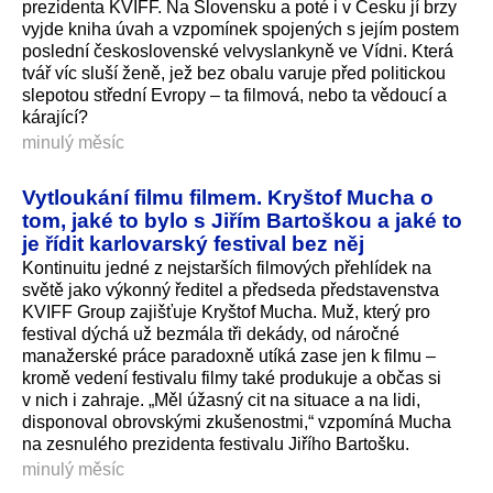
prezidenta KVIFF. Na Slovensku a poté i v Česku jí brzy
vyjde kniha úvah a vzpomínek spojených s jejím postem
poslední československé velvyslankyně ve Vídni. Která
tvář víc sluší ženě, jež bez obalu varuje před politickou
slepotou střední Evropy – ta filmová, nebo ta vědoucí a
kárající?
minulý měsíc
Vytloukání filmu filmem. Kryštof Mucha o
tom, jaké to bylo s Jiřím Bartoškou a jaké to
je řídit karlovarský festival bez něj
Kontinuitu jedné z nejstarších filmových přehlídek na
světě jako výkonný ředitel a předseda představenstva
KVIFF Group zajišťuje Kryštof Mucha. Muž, který pro
festival dýchá už bezmála tři dekády, od náročné
manažerské práce paradoxně utíká zase jen k filmu –
kromě vedení festivalu filmy také produkuje a občas si
v nich i zahraje. „Měl úžasný cit na situace a na lidi,
disponoval obrovskými zkušenostmi,“ vzpomíná Mucha
na zesnulého prezidenta festivalu Jiřího Bartošku.
minulý měsíc