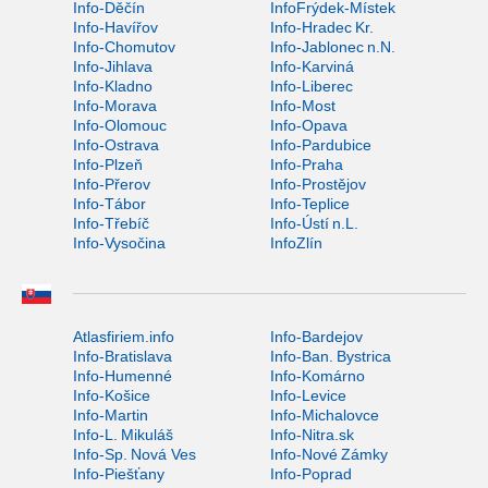
Info-Děčín
InfoFrýdek-Místek
Info-Havířov
Info-Hradec Kr.
Info-Chomutov
Info-Jablonec n.N.
Info-Jihlava
Info-Karviná
Info-Kladno
Info-Liberec
Info-Morava
Info-Most
Info-Olomouc
Info-Opava
Info-Ostrava
Info-Pardubice
Info-Plzeň
Info-Praha
Info-Přerov
Info-Prostějov
Info-Tábor
Info-Teplice
Info-Třebíč
Info-Ústí n.L.
Info-Vysočina
InfoZlín
Atlasfiriem.info
Info-Bardejov
Info-Bratislava
Info-Ban. Bystrica
Info-Humenné
Info-Komárno
Info-Košice
Info-Levice
Info-Martin
Info-Michalovce
Info-L. Mikuláš
Info-Nitra.sk
Info-Sp. Nová Ves
Info-Nové Zámky
Info-Piešťany
Info-Poprad