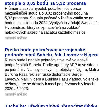
stoupla o 0,02 bodu na 5,32 procenta
Průměrná sazba hypoték počátkem července
meziměsíčně stoupla o 0,02 procentního bodu na
5,32 procenta. Stoupla počtvrté v řadě a vrátila se na
hodnotu z listopadu 2024. Vyplývá to z údajů Swiss Life
Hypoindexu, který se zpracovává na základě
nabídkových sazeb na začátku každého měsíce.
minulý měsíc
Rusko bude pokračovat ve vojenské
podpoře států Sahelu, řekl Lavrov v Nigeru
Rusko bude i nadále pokračovat ve své vojenské
podpoře států Sahelu. Podle agentury AFP to ve středu
po jednání v Niamey se svými protějšky z Nigeru, Mali a
Burkina Fasa řekl šéf ruské diplomacie Sergej
Lavrov.V Mali, Nigeru a Burkina Fasu vládnou vojenské
režimy, které se dostaly k moci po převratech v letech
2020 až 2023.
minulý měsíc
Juchelka: Úřadům zbývá přepočítat dávky