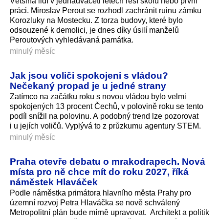
Většina lidí v jednadvaceti letech řeší školu nebo první
práci. Miroslav Perout se rozhodl zachránit ruinu zámku
Korozluky na Mostecku. Z torza budovy, které bylo
odsouzené k demolici, je dnes díky úsilí manželů
Peroutových vyhledávaná památka.
minulý měsíc
Jak jsou voliči spokojeni s vládou?
Nečekaný propad je u jedné strany
Zatímco na začátku roku s novou vládou bylo velmi
spokojených 13 procent Čechů, v polovině roku se tento
podíl snížil na polovinu. A podobný trend lze pozorovat
i u jejích voličů. Vyplývá to z průzkumu agentury STEM.
minulý měsíc
Praha otevře debatu o mrakodrapech. Nová
místa pro ně chce mít do roku 2027, říká
náměstek Hlaváček
Podle náměstka primátora hlavního města Prahy pro
územní rozvoj Petra Hlaváčka se nově schválený
Metropolitní plán bude mírně upravovat. Architekt a politik