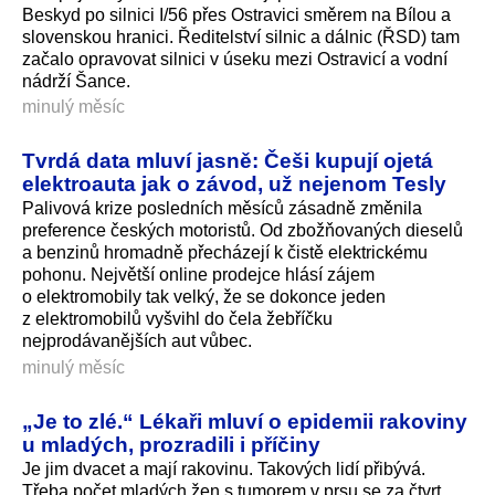
Beskyd po silnici I/56 přes Ostravici směrem na Bílou a
slovenskou hranici. Ředitelství silnic a dálnic (ŘSD) tam
začalo opravovat silnici v úseku mezi Ostravicí a vodní
nádrží Šance.
minulý měsíc
Tvrdá data mluví jasně: Češi kupují ojetá
elektroauta jak o závod, už nejenom Tesly
Palivová krize posledních měsíců zásadně změnila
preference českých motoristů. Od zbožňovaných dieselů
a benzinů hromadně přecházejí k čistě elektrickému
pohonu. Největší online prodejce hlásí zájem
o elektromobily tak velký, že se dokonce jeden
z elektromobilů vyšvihl do čela žebříčku
nejprodávanějších aut vůbec.
minulý měsíc
„Je to zlé.“ Lékaři mluví o epidemii rakoviny
u mladých, prozradili i příčiny
Je jim dvacet a mají rakovinu. Takových lidí přibývá.
Třeba počet mladých žen s tumorem v prsu se za čtvrt