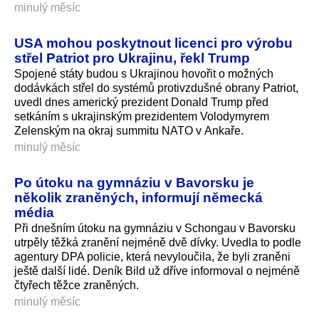
minulý měsíc
USA mohou poskytnout licenci pro výrobu
střel Patriot pro Ukrajinu, řekl Trump
Spojené státy budou s Ukrajinou hovořit o možných
dodávkách střel do systémů protivzdušné obrany Patriot,
uvedl dnes americký prezident Donald Trump před
setkáním s ukrajinským prezidentem Volodymyrem
Zelenským na okraj summitu NATO v Ankaře.
minulý měsíc
Po útoku na gymnáziu v Bavorsku je
několik zraněných, informují německá
média
Při dnešním útoku na gymnáziu v Schongau v Bavorsku
utrpěly těžká zranění nejméně dvě dívky. Uvedla to podle
agentury DPA policie, která nevyloučila, že byli zraněni
ještě další lidé. Deník Bild už dříve informoval o nejméně
čtyřech těžce zraněných.
minulý měsíc