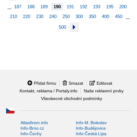
187
188
189
190
191
192
193
195
200
…
210
220
230
240
250
300
350
400
450
…
500
Přidat firmu
Smazat
Editovat
Kontakt, reklama / Portaly.info
Naše reklamní prvky
Všeobecné obchodní podmínky
Atlasfirem.info
Info-M. Boleslav
Info-Brno.cz
Info-Budějovice
Info-Čechy
Info-Česká Lípa