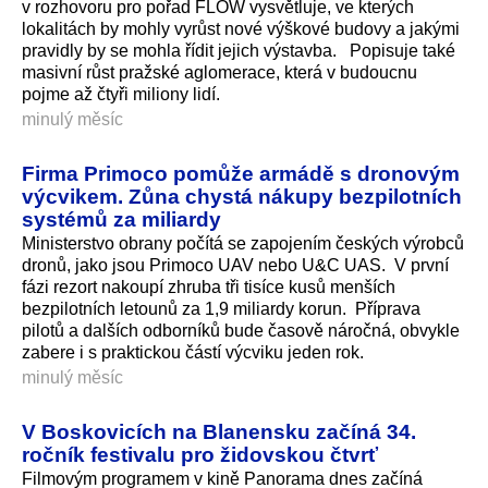
v rozhovoru pro pořad FLOW vysvětluje, ve kterých
lokalitách by mohly vyrůst nové výškové budovy a jakými
pravidly by se mohla řídit jejich výstavba. Popisuje také
masivní růst pražské aglomerace, která v budoucnu
pojme až čtyři miliony lidí.
minulý měsíc
Firma Primoco pomůže armádě s dronovým
výcvikem. Zůna chystá nákupy bezpilotních
systémů za miliardy
Ministerstvo obrany počítá se zapojením českých výrobců
dronů, jako jsou Primoco UAV nebo U&C UAS. V první
fázi rezort nakoupí zhruba tři tisíce kusů menších
bezpilotních letounů za 1,9 miliardy korun. Příprava
pilotů a dalších odborníků bude časově náročná, obvykle
zabere i s praktickou částí výcviku jeden rok.
minulý měsíc
V Boskovicích na Blanensku začíná 34.
ročník festivalu pro židovskou čtvrť
Filmovým programem v kině Panorama dnes začíná