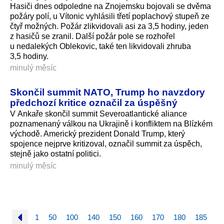
Hasiči dnes odpoledne na Znojemsku bojovali se dvěma
požáry polí, u Vítonic vyhlásili třetí poplachový stupeň ze
čtyř možných. Požár zlikvidovali asi za 3,5 hodiny, jeden
z hasičů se zranil. Další požár pole se rozhořel
u nedalekých Oblekovic, také ten likvidovali zhruba
3,5 hodiny.
minulý měsíc
Skončil summit NATO, Trump ho navzdory
předchozí kritice označil za úspěšný
V Ankaře skončil summit Severoatlantické aliance
poznamenaný válkou na Ukrajině i konfliktem na Blízkém
východě. Americký prezident Donald Trump, který
spojence nejprve kritizoval, označil summit za úspěch,
stejně jako ostatní politici.
minulý měsíc
1
50
100
140
150
160
170
180
185