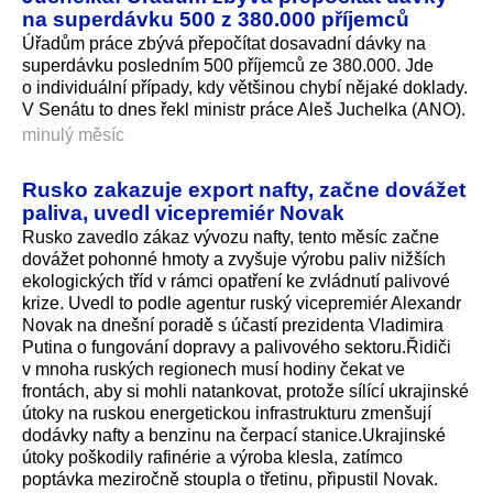
na superdávku 500 z 380.000 příjemců
Úřadům práce zbývá přepočítat dosavadní dávky na
superdávku posledním 500 příjemců ze 380.000. Jde
o individuální případy, kdy většinou chybí nějaké doklady.
V Senátu to dnes řekl ministr práce Aleš Juchelka (ANO).
minulý měsíc
Rusko zakazuje export nafty, začne dovážet
paliva, uvedl vicepremiér Novak
Rusko zavedlo zákaz vývozu nafty, tento měsíc začne
dovážet pohonné hmoty a zvyšuje výrobu paliv nižších
ekologických tříd v rámci opatření ke zvládnutí palivové
krize. Uvedl to podle agentur ruský vicepremiér Alexandr
Novak na dnešní poradě s účastí prezidenta Vladimira
Putina o fungování dopravy a palivového sektoru.Řidiči
v mnoha ruských regionech musí hodiny čekat ve
frontách, aby si mohli natankovat, protože sílící ukrajinské
útoky na ruskou energetickou infrastrukturu zmenšují
dodávky nafty a benzinu na čerpací stanice.Ukrajinské
útoky poškodily rafinérie a výroba klesla, zatímco
poptávka meziročně stoupla o třetinu, připustil Novak.