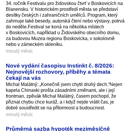
34. ročník Festivalu pro židovskou čtvrť v Boskovicích na
Blanensku. V historickém prostředí města se představí
desítky českých i zahraničních umělců. Program, který
zahrnuje také besedy, autorská čtení nebo výstavy, potrvá
do neděle.Festival se koná na několika místech
v Boskovicích, například u Židovského obecního domu,
za budovou Muzea regionu Boskovicka, v sokolovně
nebo v zámeckém skleníku.
minulý měsíc
Nové vydání časopisu Instinkt č. 8/2026:
Nejnovější rozhovory, příběhy a témata
čekají na vás
Michal Malátný: „Konečně jsem chytil druhý dech.“Nejen
kapela Chinaski prošla zásadními změnami, ale i její
frontman, zpěvák Michal Malátný, časem pochopil, že
přiznat chybu chce kuráž, a i když nejde vrátit čas, je
dobré soustředit se na přítomnost a budoucnost.
minulý měsíc
Průměrná sazba hypoték meziměsíčně