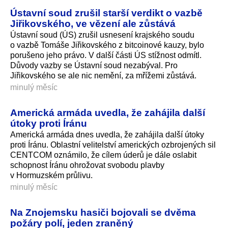
Ústavní soud zrušil starší verdikt o vazbě
Jiřikovského, ve vězení ale zůstává
Ústavní soud (ÚS) zrušil usnesení krajského soudu
o vazbě Tomáše Jiřikovského z bitcoinové kauzy, bylo
porušeno jeho právo. V další části ÚS stížnost odmítl.
Důvody vazby se Ústavní soud nezabýval. Pro
Jiřikovského se ale nic nemění, za mřížemi zůstává.
minulý měsíc
Americká armáda uvedla, že zahájila další
útoky proti Íránu
Americká armáda dnes uvedla, že zahájila další útoky
proti Íránu. Oblastní velitelství amerických ozbrojených sil
CENTCOM oznámilo, že cílem úderů je dále oslabit
schopnost Íránu ohrožovat svobodu plavby
v Hormuzském průlivu.
minulý měsíc
Na Znojemsku hasiči bojovali se dvěma
požáry polí, jeden zraněný