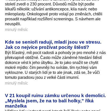
století zvedl o 230 procent. Důvodů může být podle
lékařů několik: užívání antikoncepce, kila navíc nebo
mikroplasty. Onkologové proto volají po změnách, chtěli
prosadit například rozšíření screeningu. S návrhem ale
neuspěli.
minulý měsíc
Kde se senioři radují, mladí jsou ve stresu.
Jak co nejvíce prožívat pocity štěstí?
Být šťastný, mít pocit radosti a pohody je pro mnohé z nás
překvapivě obtížné. Často může záměrné hledání štěstí
dokonce vést k jeho úbytku. Je to jako snažit se chytit
mokré mýdlo: čím pevněji ho svíráte, tím rychleji vám
vyklouzne. U starých lidí je to ale jinak, zdá se, že vůči
tomuto paradoxu jsou z velké části imunní.
minulý měsíc
V 21 koupil ruinu zámku určenou k demolici.
„Myslela jsem, že na to balí holky,” říká
manželka