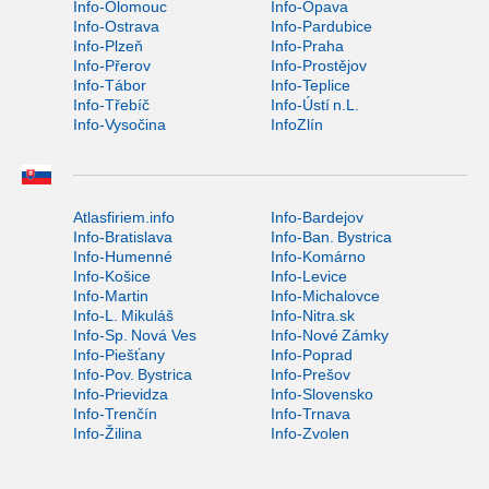
Info-Olomouc
Info-Opava
Info-Ostrava
Info-Pardubice
Info-Plzeň
Info-Praha
Info-Přerov
Info-Prostějov
Info-Tábor
Info-Teplice
Info-Třebíč
Info-Ústí n.L.
Info-Vysočina
InfoZlín
Atlasfiriem.info
Info-Bardejov
Info-Bratislava
Info-Ban. Bystrica
Info-Humenné
Info-Komárno
Info-Košice
Info-Levice
Info-Martin
Info-Michalovce
Info-L. Mikuláš
Info-Nitra.sk
Info-Sp. Nová Ves
Info-Nové Zámky
Info-Piešťany
Info-Poprad
Info-Pov. Bystrica
Info-Prešov
Info-Prievidza
Info-Slovensko
Info-Trenčín
Info-Trnava
Info-Žilina
Info-Zvolen