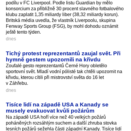
podílu v FC Liverpool. Podle listu Guardian by mělo
konsorcium za přibližně 30 procent slavného fotbalového
klubu zaplatit 1,35 miliardy liber (38,32 miliardy korun).
Britská média uvedla, že vlastník Liverpoolu, skupina
Fenway Sports Group (FSG), by mohl dohodu oznámit
ještě tento týden.
dnes
Tichý protest reprezentantů zaujal svět. Při
hymně gestem upozornili na křivdu
Zoufalé gesto reprezentantů Černé Hory obletělo
sportovní svět. Mladí vodní pólisté tak chtěli upozornit na
křivdu, kterou cítili při mistrovství světa do 16 let
v Záhřebu.
dnes
Tisíce lidí na západě USA a Kanady se
musely evakuovat kvůli požárům
Na západě USA hoří více než 40 velkých požárů
poháněných rozsáhlým suchem a další zhruba stovka
lesních požárů sežehla části západní Kanady. Tisíce lidí