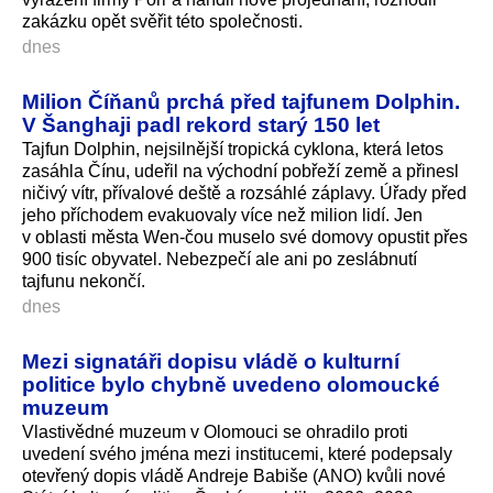
zakázku opět svěřit této společnosti.
dnes
Milion Číňanů prchá před tajfunem Dolphin.
V Šanghaji padl rekord starý 150 let
Tajfun Dolphin, nejsilnější tropická cyklona, která letos
zasáhla Čínu, udeřil na východní pobřeží země a přinesl
ničivý vítr, přívalové deště a rozsáhlé záplavy. Úřady před
jeho příchodem evakuovaly více než milion lidí. Jen
v oblasti města Wen-čou muselo své domovy opustit přes
900 tisíc obyvatel. Nebezpečí ale ani po zeslábnutí
tajfunu nekončí.
dnes
Mezi signatáři dopisu vládě o kulturní
politice bylo chybně uvedeno olomoucké
muzeum
Vlastivědné muzeum v Olomouci se ohradilo proti
uvedení svého jména mezi institucemi, které podepsaly
otevřený dopis vládě Andreje Babiše (ANO) kvůli nové