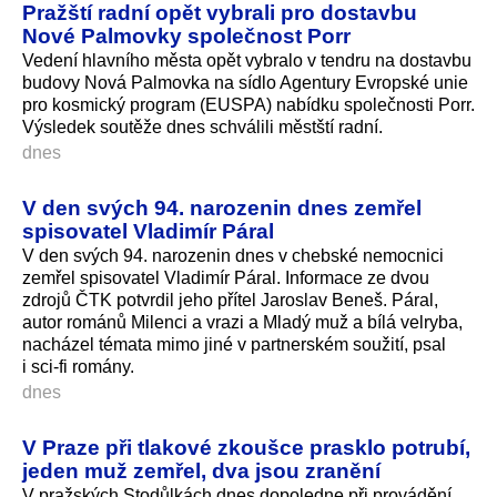
Pražští radní opět vybrali pro dostavbu
Nové Palmovky společnost Porr
Vedení hlavního města opět vybralo v tendru na dostavbu
budovy Nová Palmovka na sídlo Agentury Evropské unie
pro kosmický program (EUSPA) nabídku společnosti Porr.
Výsledek soutěže dnes schválili městští radní.
dnes
V den svých 94. narozenin dnes zemřel
spisovatel Vladimír Páral
V den svých 94. narozenin dnes v chebské nemocnici
zemřel spisovatel Vladimír Páral. Informace ze dvou
zdrojů ČTK potvrdil jeho přítel Jaroslav Beneš. Páral,
autor románů Milenci a vrazi a Mladý muž a bílá velryba,
nacházel témata mimo jiné v partnerském soužití, psal
i sci-fi romány.
dnes
V Praze při tlakové zkoušce prasklo potrubí,
jeden muž zemřel, dva jsou zranění
V pražských Stodůlkách dnes dopoledne při provádění