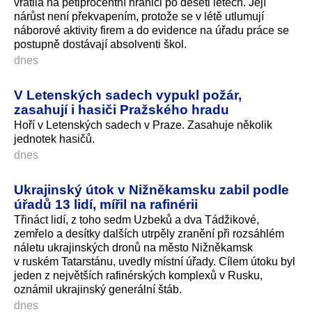
vrátila na pětiprocentní hranici po deseti letech. Její
nárůst není překvapením, protože se v létě utlumují
náborové aktivity firem a do evidence na úřadu práce se
postupně dostávají absolventi škol.
dnes
V Letenských sadech vypukl požár,
zasahují i hasiči Pražského hradu
Hoří v Letenských sadech v Praze. Zasahuje několik
jednotek hasičů.
dnes
Ukrajinský útok v Nižněkamsku zabil podle
úřadů 13 lidí, mířil na rafinérii
Třináct lidí, z toho sedm Uzbeků a dva Tádžikové,
zemřelo a desítky dalších utrpěly zranění při rozsáhlém
náletu ukrajinských dronů na město Nižněkamsk
v ruském Tatarstánu, uvedly místní úřady. Cílem útoku byl
jeden z největších rafinérských komplexů v Rusku,
oznámil ukrajinský generální štáb.
dnes