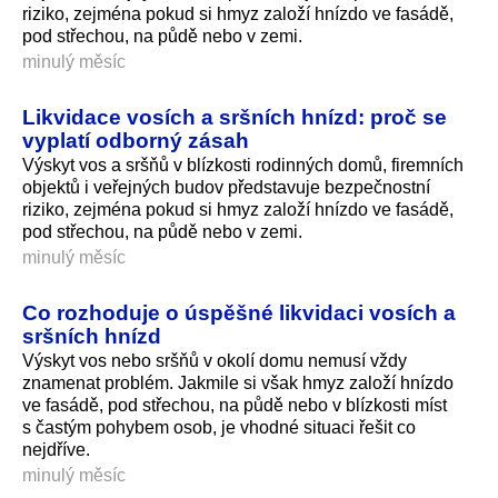
riziko, zejména pokud si hmyz založí hnízdo ve fasádě,
pod střechou, na půdě nebo v zemi.
minulý měsíc
Likvidace vosích a sršních hnízd: proč se
vyplatí odborný zásah
Výskyt vos a sršňů v blízkosti rodinných domů, firemních
objektů i veřejných budov představuje bezpečnostní
riziko, zejména pokud si hmyz založí hnízdo ve fasádě,
pod střechou, na půdě nebo v zemi.
minulý měsíc
Co rozhoduje o úspěšné likvidaci vosích a
sršních hnízd
Výskyt vos nebo sršňů v okolí domu nemusí vždy
znamenat problém. Jakmile si však hmyz založí hnízdo
ve fasádě, pod střechou, na půdě nebo v blízkosti míst
s častým pohybem osob, je vhodné situaci řešit co
nejdříve.
minulý měsíc