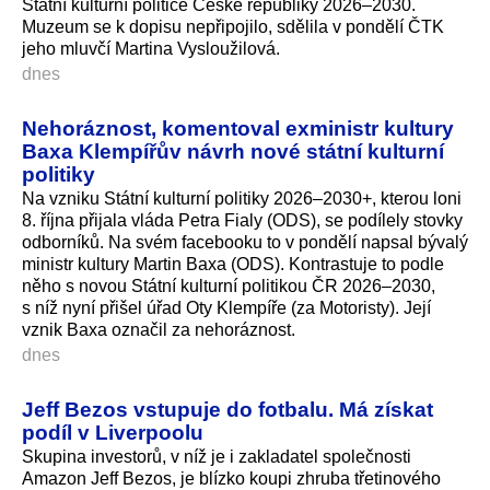
Státní kulturní politice České republiky 2026–2030.
Muzeum se k dopisu nepřipojilo, sdělila v pondělí ČTK
jeho mluvčí Martina Vysloužilová.
dnes
Nehoráznost, komentoval exministr kultury
Baxa Klempířův návrh nové státní kulturní
politiky
Na vzniku Státní kulturní politiky 2026–2030+, kterou loni
8. října přijala vláda Petra Fialy (ODS), se podílely stovky
odborníků. Na svém facebooku to v pondělí napsal bývalý
ministr kultury Martin Baxa (ODS). Kontrastuje to podle
něho s novou Státní kulturní politikou ČR 2026–2030,
s níž nyní přišel úřad Oty Klempíře (za Motoristy). Její
vznik Baxa označil za nehoráznost.
dnes
Jeff Bezos vstupuje do fotbalu. Má získat
podíl v Liverpoolu
Skupina investorů, v níž je i zakladatel společnosti
Amazon Jeff Bezos, je blízko koupi zhruba třetinového