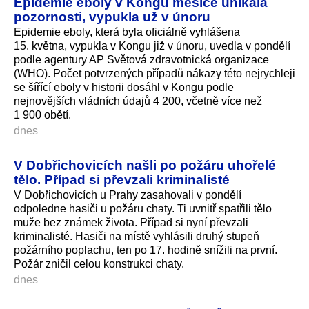
Epidemie eboly v Kongu měsíce unikala
pozornosti, vypukla už v únoru
Epidemie eboly, která byla oficiálně vyhlášena
15. května, vypukla v Kongu již v únoru, uvedla v pondělí
podle agentury AP Světová zdravotnická organizace
(WHO). Počet potvrzených případů nákazy této nejrychleji
se šířící eboly v historii dosáhl v Kongu podle
nejnovějších vládních údajů 4 200, včetně více než
1 900 obětí.
dnes
V Dobřichovicích našli po požáru uhořelé
tělo. Případ si převzali kriminalisté
V Dobřichovicích u Prahy zasahovali v pondělí
odpoledne hasiči u požáru chaty. Ti uvnitř spatřili tělo
muže bez známek života. Případ si nyní převzali
kriminalisté. Hasiči na místě vyhlásili druhý stupeň
požárního poplachu, ten po 17. hodině snížili na první.
Požár zničil celou konstrukci chaty.
dnes