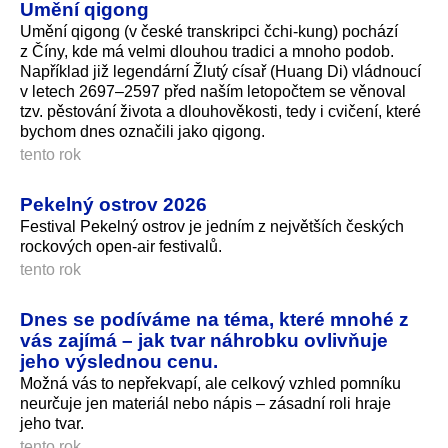
Umění qigong
Umění qigong (v české transkripci čchi-kung) pochází
z Číny, kde má velmi dlouhou tradici a mnoho podob.
Například již legendární Žlutý císař (Huang Di) vládnoucí
v letech 2697–2597 před naším letopočtem se věnoval
tzv. pěstování života a dlouhověkosti, tedy i cvičení, které
bychom dnes označili jako qigong.
tento rok
Pekelný ostrov 2026
Festival Pekelný ostrov je jedním z největších českých
rockových open-air festivalů.
tento rok
Dnes se podíváme na téma, které mnohé z
vás zajímá – jak tvar náhrobku ovlivňuje
jeho výslednou cenu.
Možná vás to nepřekvapí, ale celkový vzhled pomníku
neurčuje jen materiál nebo nápis – zásadní roli hraje
jeho tvar.
tento rok