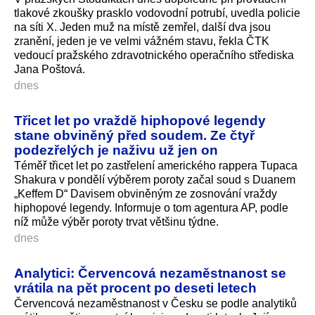
tlakové zkoušky prasklo vodovodní potrubí, uvedla policie
na síti X. Jeden muž na místě zemřel, další dva jsou
zranění, jeden je ve velmi vážném stavu, řekla ČTK
vedoucí pražského zdravotnického operačního střediska
Jana Poštová.
dnes
Třicet let po vraždě hiphopové legendy
stane obviněný před soudem. Ze čtyř
podezřelých je naživu už jen on
Téměř třicet let po zastřelení amerického rappera Tupaca
Shakura v pondělí výběrem poroty začal soud s Duanem
„Keffem D“ Davisem obviněným ze zosnování vraždy
hiphopové legendy. Informuje o tom agentura AP, podle
níž může výběr poroty trvat většinu týdne.
dnes
Analytici: Červencová nezaměstnanost se
vrátila na pět procent po deseti letech
Červencová nezaměstnanost v Česku se podle analytiků