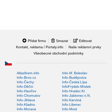
Přidat firmu
Smazat
Editovat
Kontakt, reklama / Portaly.info
Naše reklamní prvky
Všeobecné obchodní podmínky
Atlasfirem.info
Info-M. Boleslav
Info-Brno.cz
Info-Budějovice
Info-Čechy
Info-Česká Lípa
Info-Děčín
InfoFrýdek-Místek
Info-Havířov
Info-Hradec Kr.
Info-Chomutov
Info-Jablonec n.N.
Info-Jihlava
Info-Karviná
Info-Kladno
Info-Liberec
Info-Morava
Info-Most