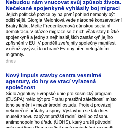
Nebudou nám vnucovat svůj způsob života.
Nečekané spojenkyně vyhlásily boj migraci
Jejich politické pozice by na první pohled nemohly být
odlišnější. Giorgia Meloniová vede národně konzervativní
Bratry Itálie, Mette Frederiksenová dánskou sociální
demokracii. V otázce migrace se z nich však staly blízké
spojenkyně a jedny z nejhlasitějších zastánkyň jejího
zpřísnění v EU. V pondělí zveřejnily společný manifest,
v němž vyzývají k ochraně Evropy před nelegálními
migranty.
dnes
Nový impuls stavby centra vesmírné
agentury, do hry se vrací vyřazená
společnost
Sídlo Agentury Evropské unie pro kosmický program
(EUSPA) mělo být pro Prahu prestižní záležitostí, místo
toho se mění v mezinárodní ostudu. Projekt provázejí
nekonečné průtahy a spory. Výstavbou se tak dnes
museli znovu zabývat pražští radní, kteří po zásahu
antimonopolního úřadu (ÚOHS), který zrušil původní
vyřazení firmy Porr a nařídil nové projednání, rozhodli