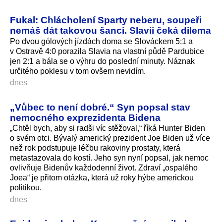
Fukal: Chlácholení Sparty neberu, soupeři
nemáš dát takovou šanci. Slavii čeká dilema
Po dvou gólových jízdách doma se Slováckem 5:1 a
v Ostravě 4:0 porazila Slavia na vlastní půdě Pardubice
jen 2:1 a bála se o výhru do poslední minuty. Náznak
určitého poklesu v tom ovšem nevidím.
dnes
„Vůbec to není dobré.“ Syn popsal stav
nemocného exprezidenta Bidena
„Chtěl bych, aby si radši víc stěžoval,“ říká Hunter Biden
o svém otci. Bývalý americký prezident Joe Biden už více
než rok podstupuje léčbu rakoviny prostaty, která
metastazovala do kostí. Jeho syn nyní popsal, jak nemoc
ovlivňuje Bidenův každodenní život. Zdraví „ospalého
Joea“ je přitom otázka, která už roky hýbe americkou
politikou.
dnes