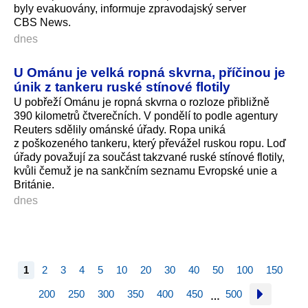
byly evakuovány, informuje zpravodajský server
CBS News.
dnes
U Ománu je velká ropná skvrna, příčinou je
únik z tankeru ruské stínové flotily
U pobřeží Ománu je ropná skvrna o rozloze přibližně
390 kilometrů čtverečních. V pondělí to podle agentury
Reuters sdělily ománské úřady. Ropa uniká
z poškozeného tankeru, který převážel ruskou ropu. Loď
úřady považují za součást takzvané ruské stínové flotily,
kvůli čemuž je na sankčním seznamu Evropské unie a
Británie.
dnes
1
2
3
4
5
10
20
30
40
50
100
150
200
250
300
350
400
450
500
…