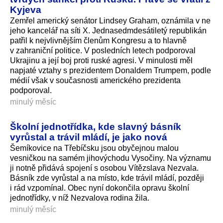
Kyjeva
Zemřel americký senátor Lindsey Graham, oznámila v ne
jeho kancelář na síti X. Jednasedmdesátiletý republikán
patřil k nejvlivnějším členům Kongresu a to hlavně
v zahraniční politice. V posledních letech podporoval
Ukrajinu a její boj proti ruské agresi. V minulosti měl
napjaté vztahy s prezidentem Donaldem Trumpem, podle
médií však v současnosti amerického prezidenta
podporoval.
minulý měsíc
Školní jednotřídka, kde slavný básník
vyrůstal a trávil mládí, je jako nová
Šemíkovice na Třebíčsku jsou obyčejnou malou
vesničkou na samém jihovýchodu Vysočiny. Na významu
ji notně přidává spojení s osobou Vítězslava Nezvala.
Básník zde vyrůstal a na místo, kde trávil mládí, později
i rád vzpomínal. Obec nyní dokončila opravu školní
jednotřídky, v níž Nezvalova rodina žila.
minulý měsíc