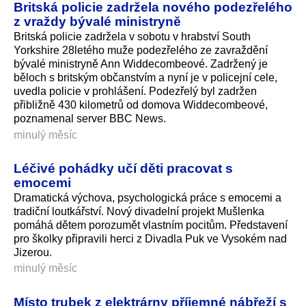
Britská policie zadržela nového podezřelého
z vraždy bývalé ministryně
Britská policie zadržela v sobotu v hrabství South
Yorkshire 28letého muže podezřelého ze zavraždění
bývalé ministryně Ann Widdecombeové. Zadržený je
běloch s britským občanstvím a nyní je v policejní cele,
uvedla policie v prohlášení. Podezřelý byl zadržen
přibližně 430 kilometrů od domova Widdecombeové,
poznamenal server BBC News.
minulý měsíc
Léčivé pohádky učí děti pracovat s
emocemi
Dramatická výchova, psychologická práce s emocemi a
tradiční loutkářství. Nový divadelní projekt Mušlenka
pomáhá dětem porozumět vlastním pocitům. Představení
pro školky připravili herci z Divadla Puk ve Vysokém nad
Jizerou.
minulý měsíc
Místo trubek z elektrárny příjemné nábřeží s