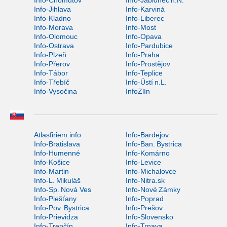
Info-Jihlava
Info-Karviná
Info-Kladno
Info-Liberec
Info-Morava
Info-Most
Info-Olomouc
Info-Opava
Info-Ostrava
Info-Pardubice
Info-Plzeň
Info-Praha
Info-Přerov
Info-Prostějov
Info-Tábor
Info-Teplice
Info-Třebíč
Info-Ústí n.L.
Info-Vysočina
InfoZlín
Atlasfiriem.info
Info-Bardejov
Info-Bratislava
Info-Ban. Bystrica
Info-Humenné
Info-Komárno
Info-Košice
Info-Levice
Info-Martin
Info-Michalovce
Info-L. Mikuláš
Info-Nitra.sk
Info-Sp. Nová Ves
Info-Nové Zámky
Info-Piešťany
Info-Poprad
Info-Pov. Bystrica
Info-Prešov
Info-Prievidza
Info-Slovensko
Info-Trenčín
Info-Trnava