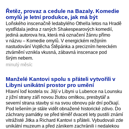
Řetěz, provaz a cedule na Bazaly. Komedie
omylů je letní produkce, jak má být
Loňského inscenačně ledabylého Othella letos na Hradě
vystřídala jedna z raných Shakespearových komedií,
jediná autorova hra, která má označení žánru přímo
v názvu – Komedie omylů. V energickém režijním
nastudování Vojtěcha Štěpánka a precizním hereckém
ztvárnění vznikla vkusná, zábavná inscenace pod
širým nebem.
minulý měsíc
Manželé Kantovi spolu s přáteli vytvořili v
Libyni unikátní prostor pro umění
Hlavní loď kostela sv. Jiljí v Libyni u Lubence na Lounsku
z jižní strany září novou žlutou omítkou, presbytář a
severní strana stavby si na svou obnovu pár dní počkají.
Pod lešením je stále vidět obnažené historické zdivo. Do
záchrany památky se před téměř dvaceti lety pustili známí
vitrážisté Jitka a Richard Kantovi s přáteli. Vybudovali zde
unikátní muzeum a před zánikem zachránili i nedalekou