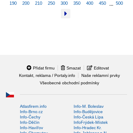
190
200
210
250
300
350
400
450
500
…
Přidat firmu
Smazat
Editovat
Kontakt, reklama / Portaly.info
Naše reklamní prvky
Všeobecné obchodní podmínky
Atlasfirem.info
Info-M. Boleslav
Info-Brno.cz
Info-Budějovice
Info-Čechy
Info-Česká Lípa
Info-Děčín
InfoFrýdek-Místek
Info-Havířov
Info-Hradec Kr.
Info-Chomutov
Info-Jablonec n.N.