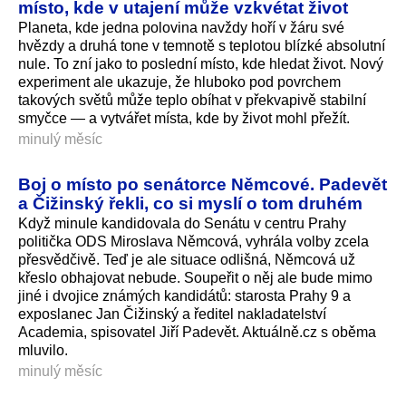
místo, kde v utajení může vzkvétat život
Planeta, kde jedna polovina navždy hoří v žáru své
hvězdy a druhá tone v temnotě s teplotou blízké absolutní
nule. To zní jako to poslední místo, kde hledat život. Nový
experiment ale ukazuje, že hluboko pod povrchem
takových světů může teplo obíhat v překvapivě stabilní
smyčce — a vytvářet místa, kde by život mohl přežít.
minulý měsíc
Boj o místo po senátorce Němcové. Padevět
a Čižinský řekli, co si myslí o tom druhém
Když minule kandidovala do Senátu v centru Prahy
politička ODS Miroslava Němcová, vyhrála volby zcela
přesvědčivě. Teď je ale situace odlišná, Němcová už
křeslo obhajovat nebude. Soupeřit o něj ale bude mimo
jiné i dvojice známých kandidátů: starosta Prahy 9 a
exposlanec Jan Čižinský a ředitel nakladatelství
Academia, spisovatel Jiří Padevět. Aktuálně.cz s oběma
mluvilo.
minulý měsíc