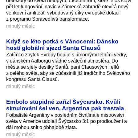
detektory do světa netopýrů. Ekocentrum, které letos slaví
pět let fungování, navíc v Zámecké zahradě otevírá nový
venkovní amfiteátr vybudovaný díky evropské dotaci
z programu Spravedlivá transformace.
minulý měsíc
Když se léto potká s Vánocemi: Dánsko
hostí globální sjezd Santa Clausů
Zatímco zbytek Evropy bojuje s úmornými letními vedry,
v dánském Aalborgu vládne sváteční atmosféra. Do
města se sjely desítky Santů, paní Clausových i elfů
z celého světa, aby se zúčastnili již tradičního Světového
kongresu Santa Clausů.
minulý měsíc
Embolo stupidně zařízl Švýcarsko. Kvůli
simulování šel ven, Argentina pak trestala
Fotbalisté Argentiny v posledním čtvrtfinále mistrovství
světa v Americe udolali Švýcarsko 3:1 po prodloužení a
dál mohou snít o obhajobě zlata.
minulý měsíc