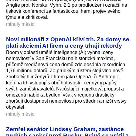
Anglie proti Norsku. Výhru 2:1 po prodloužení označil na
tiskové konferenci za fantastickou, herní projev svého
týmu ale zkritizoval.
minulý měsíc
Noví milionáři z OpenAI křiví trh. Za domy se
platí akciemi AI firem a ceny trhají rekordy
Boom v oblasti umělé inteligence (AI) vyhnal ceny
nemovitostí v San Francisku na historická maxima,
přičemž mediánová cena domů zde dosáhla rekordních
1,76 milionu dolarů. Za prudkým růstem stojí vlna nově
zbohatlých inženýrů z firem jako OpenAI či Anthropic,
kteří na trh vstupují s obří hotovostí i cennými papíry
svých zaměstnavatelů. Narůstající majetková propast a
omezená nabídka bydlení však v regionu drasticky
zhoršují dostupnost nemovitostí pro střední a nižší vrstvy
obyvatel.
minulý měsíc
Zemřel senátor Lindsey Graham, zastánce
tvrdých sankcí proti Rusku. Právě se vrátil z