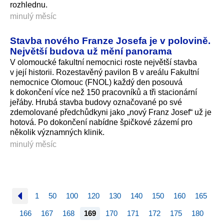
rozhlednu.
minulý měsíc
Stavba nového Franze Josefa je v polovině.
Největší budova už mění panorama
V olomoucké fakultní nemocnici roste největší stavba
v její historii. Rozestavěný pavilon B v areálu Fakultní
nemocnice Olomouc (FNOL) každý den posouvá
k dokončení více než 150 pracovníků a tři stacionární
jeřáby. Hrubá stavba budovy označované po své
zdemolované předchůdkyni jako „nový Franz Josef“ už je
hotová. Po dokončení nabídne špičkové zázemí pro
několik významných klinik.
minulý měsíc
1
50
100
120
130
140
150
160
165
166
167
168
169
170
171
172
175
180