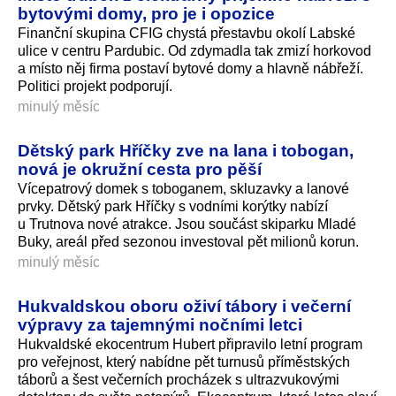
bytovými domy, pro je i opozice
Finanční skupina CFIG chystá přestavbu okolí Labské
ulice v centru Pardubic. Od zdymadla tak zmizí horkovod
a místo něj firma postaví bytové domy a hlavně nábřeží.
Politici projekt podporují.
minulý měsíc
Dětský park Hříčky zve na lana i tobogan,
nová je okružní cesta pro pěší
Vícepatrový domek s toboganem, skluzavky a lanové
prvky. Dětský park Hříčky s vodními korýtky nabízí
u Trutnova nové atrakce. Jsou součást skiparku Mladé
Buky, areál před sezonou investoval pět milionů korun.
minulý měsíc
Hukvaldskou oboru oživí tábory i večerní
výpravy za tajemnými nočními letci
Hukvaldské ekocentrum Hubert připravilo letní program
pro veřejnost, který nabídne pět turnusů příměstských
táborů a šest večerních procházek s ultrazvukovými