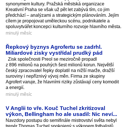
synonymem kultury. Pražská městská organizace
Kreativní Praha se však už pět let zabývá tím, co jim
předchází – analýzami a strategickým plánováním. Jejím
cílem je propojovat uměleckou scénu, podnikatele a
spoluvytvářet koncepci kulturního rozvoje hlavního města.
minulý měsíc
Řepkový byznys Agrofertu se zadrhl.
Miliardové zisky vystřídal prudký pád
Zisk společnosti Preol se meziročně propadl
z 896 milionů na pouhých šest milionů korun. Největší
český zpracovatel řepky doplatil na nižší marže, dražší
suroviny i nepříznivý vývoj měn. Firma ze skupiny
Agrofert varuje, že hlavními riziky zůstávají ceny komodit
a energií.
minulý měsíc
V Anglii to vře. Kouč Tuchel zkritizoval
výkon, Bellingham ho ale usadil: Nic neví...
Navzdory postupu do semifinále mistrovství světa nebyl
trenér Thomas Tuchel spokojený s výkonem fotbalistů