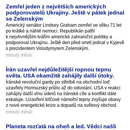
Zemřel jeden z největších amerických
podporovatelů Ukrajiny. Ještě v pátek jednal
se Zelenským
Americký senátor Lindsey Graham zemřel ve věku 71 let
po krátké a náhlé nemoci. Republikán patřil
k nejvlivnějším tvářím americké zahraniční politiky a
podporoval Ukrajinu. Ještě den před smrtí jednal v Kyjevě
s prezidentem Volodymyrem Zelenským.
minulý měsíc
Írán uzavřel nejdůležitější ropnou tepnu
světa. USA okamžitě zahájily další útoky.
Íránské revoluční gardy po střelbě na obchodní loď
uzavřely Hormuzský průliv až do odvolání. USA v reakci
zahájily další vlnu úderů na íránské cíle a konflikt dále
eskaluje. Uzavření klíčové námořní tepny zvyšuje obavy
z nové energetické krize a dopadů na světový obchod.
minulý měsíc
Planeta rozťatá na oheň a led. Vědci našli