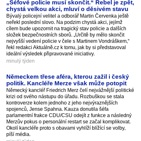
„Šéfové policie musí skončit.“ Rebel je zpět,
chystá velkou akci, mluví o děsivém stavu
Bývalý policejní velitel a odborář Martin Červenka ještě
neřekl poslední slovo. Na podzim chystá akci, jejímž
cílem bude upozornit na tragický stav policie a dalších
složek bezpečnostních sborů. „Určitě by mělo skončit
nejvyšší vedení policie v čele s Martinem Vondráškem,“
řekl redakci Aktuálně.cz k tomu, jak by si představoval
ideální výsledek připravované iniciativy.
minulý týden
Německem třese aféra, kterou zažil i český
politik. Kancléře Merze však může potopit
Německý kancléř Friedrich Merz čelí nejvážnější politické
krizi od svého nástupu do úřadu. Rozbuškou se stala
kontroverze kolem jednoho z jeho nejvýraznějších
spojenců, Jense Spahna. Kauza donutila šéfa
parlamentní frakce CDU/CSU odejít z funkce a následný
Merzův pokus o personální restart se začal komplikovat.
Okolí kancléře proto s obavami vyhlíží blížící se volby,
píší média.