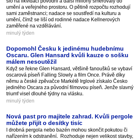
šlo na likvidaci povodní a další miliony směřovaly do
umění a veřejného prostoru. O pětině rozpočtu rozhodují
sami zaměstnanci; nadace se soustředí na kulturu a
umění, čímž se liší od rodinné nadace Kellnerových
zaměřené na vzdělávání.
minulý týden
Dopomohl Česku k jedinému hudebnímu
Oscaru. Glen Hansard kvůli kauze o sošku
málem nesoutěžil
Když se řekne Glen Hansard, většině fanoušků se vybaví
oscarová píseň Falling Slowly a film Once. Právě díky
němu a české zpěvačce Markétě Irglové získalo Česko
jediného Oscara za původní filmovou píseň. Jenže slavný
triumf visel dlouhé týdny na vlásku.
minulý týden
Nová past pro majitele zahrad. Kvůli pergole
můžete přijít o desítky tisíc
I drobná pergola nebo bazén mohou skončit pokutou či
nařízením k odstranění. Rozhoduje nejen velikost stavby,