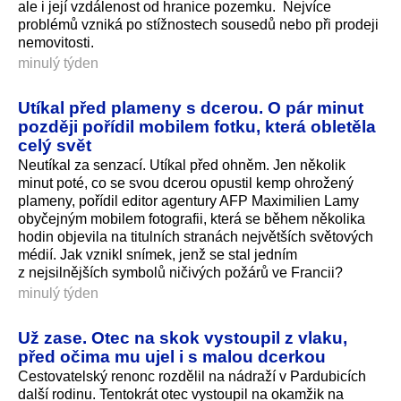
ale i její vzdálenost od hranice pozemku. Nejvíce
problémů vzniká po stížnostech sousedů nebo při prodeji
nemovitosti.
minulý týden
Utíkal před plameny s dcerou. O pár minut
později pořídil mobilem fotku, která obletěla
celý svět
Neutíkal za senzací. Utíkal před ohněm. Jen několik
minut poté, co se svou dcerou opustil kemp ohrožený
plameny, pořídil editor agentury AFP Maximilien Lamy
obyčejným mobilem fotografii, která se během několika
hodin objevila na titulních stranách největších světových
médií. Jak vznikl snímek, jenž se stal jedním
z nejsilnějších symbolů ničivých požárů ve Francii?
minulý týden
Už zase. Otec na skok vystoupil z vlaku,
před očima mu ujel i s malou dcerkou
Cestovatelský renonc rozdělil na nádraží v Pardubicích
další rodinu. Tentokrát otec vystoupil na okamžik na