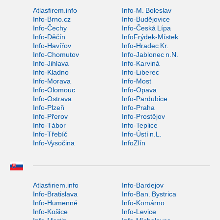
Atlasfirem.info
Info-M. Boleslav
Info-Brno.cz
Info-Budějovice
Info-Čechy
Info-Česká Lípa
Info-Děčín
InfoFrýdek-Místek
Info-Havířov
Info-Hradec Kr.
Info-Chomutov
Info-Jablonec n.N.
Info-Jihlava
Info-Karviná
Info-Kladno
Info-Liberec
Info-Morava
Info-Most
Info-Olomouc
Info-Opava
Info-Ostrava
Info-Pardubice
Info-Plzeň
Info-Praha
Info-Přerov
Info-Prostějov
Info-Tábor
Info-Teplice
Info-Třebíč
Info-Ústí n.L.
Info-Vysočina
InfoZlín
Atlasfiriem.info
Info-Bardejov
Info-Bratislava
Info-Ban. Bystrica
Info-Humenné
Info-Komárno
Info-Košice
Info-Levice