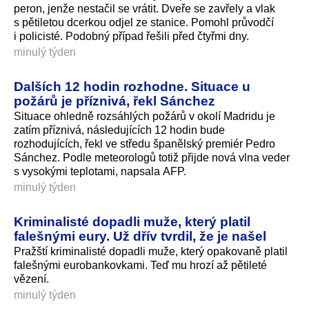
peron, jenže nestačil se vrátit. Dveře se zavřely a vlak
s pětiletou dcerkou odjel ze stanice. Pomohl průvodčí
i policisté. Podobný případ řešili před čtyřmi dny.
minulý týden
Dalších 12 hodin rozhodne. Situace u
požárů je příznivá, řekl Sánchez
Situace ohledně rozsáhlých požárů v okolí Madridu je
zatím příznivá, následujících 12 hodin bude
rozhodujících, řekl ve středu španělský premiér Pedro
Sánchez. Podle meteorologů totiž přijde nová vlna veder
s vysokými teplotami, napsala AFP.
minulý týden
Kriminalisté dopadli muže, který platil
falešnými eury. Už dřív tvrdil, že je našel
Pražští kriminalisté dopadli muže, který opakovaně platil
falešnými eurobankovkami. Teď mu hrozí až pětileté
vězení.
minulý týden