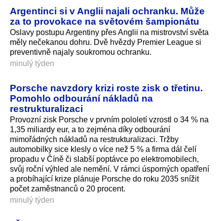
Argentinci si v Anglii najali ochranku. Může
za to provokace na světovém šampionátu
Oslavy postupu Argentiny přes Anglii na mistrovství světa
měly nečekanou dohru. Dvě hvězdy Premier League si
preventivně najaly soukromou ochranku.
minulý týden
Porsche navzdory krizi roste zisk o třetinu.
Pomohlo odbourání nákladů na
restrukturalizaci
Provozní zisk Porsche v prvním pololetí vzrostl o 34 % na
1,35 miliardy eur, a to zejména díky odbourání
mimořádných nákladů na restrukturalizaci. Tržby
automobilky sice klesly o více než 5 % a firma dál čelí
propadu v Číně či slabší poptávce po elektromobilech,
svůj roční výhled ale nemění. V rámci úsporných opatření
a probíhající krize plánuje Porsche do roku 2035 snížit
počet zaměstnanců o 20 procent.
minulý týden