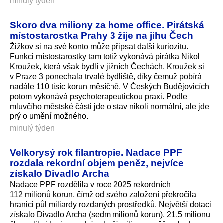
minulý týden
Skoro dva miliony za home office. Pirátská
místostarostka Prahy 3 žije na jihu Čech
Žižkov si na své konto může připsat další kuriozitu.
Funkci místostarostky tam totiž vykonává pirátka Nikol
Kroužek, která však bydlí v jižních Čechách. Kroužek si
v Praze 3 ponechala trvalé bydliště, díky čemuž pobírá
nadále 110 tisíc korun měsíčně. V Českých Budějovicích
potom vykonává psychoterapeutickou praxi. Podle
mluvčího městské části jde o stav nikoli normální, ale jde
prý o umění možného.
minulý týden
Velkorysý rok filantropie. Nadace PPF
rozdala rekordní objem peněz, nejvíce
získalo Divadlo Archa
Nadace PPF rozdělila v roce 2025 rekordních
112 milionů korun, čímž od svého založení překročila
hranici půl miliardy rozdaných prostředků. Největší dotaci
získalo Divadlo Archa (sedm milionů korun), 21,5 milionu