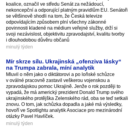
koalice, označil ve středu Senát za nežádoucí,
nekoncepční a odporující platným pravidlům EU. Senátoři
se většinově shodli na tom, že Česká televize
odpovídajícím způsobem plní všechny zákonné
povinnosti kladené na médium veřejné služby, drží si
svoji nezávislost, objektivitu zpravodajství, kvalitu tvorby
i dlouhodobou důvěru občanů
minulý týden
Mír skrze sílu. Ukrajinská „ofenziva lásky“
na Trumpa zabrala, míní analytik
Mluvil o něm jako o diktátorovi a po loňské schůzce
v oválné pracovně zastavil veškerou vojenskou a
zpravodajskou pomoc Ukrajině. Jenže o rok později to
vypadá, že má americký prezident Donald Trump svého
ukrajinského protějška Zelenského rád, oba se teď setkali
znovu. O tom, jak schůzka dopadla a jaké má výsledky,
hovoří ve Spotlightu analytik Asociace pro mezinárodní
otázky Pavel Havlíček.
minulý týden