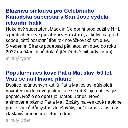
Bláznivá smlouva pro Celebriniho.
Kanadská superstar v San Jose vydělá
rekordní balík
Hokejový supertalent Macklin Celebrini prodloužil v NHL
s předstihem své působení v San Jose, ačkoliv má před
sebou ještě poslední třetí rok nováčkovské smlouvy.
S vedením Sharks podepsal pětiletou smlouvu do roku
2032 na 94 milionů dolarů (téměř dvě miliardy korun).
minulý týden
Populární nešikové Pat a Mat slaví 50 let.
Vrátí se na filmové plátno
Dvojice neúnavných kutilů Pat a Mat oslaví půlstoletí
návratem na filmové plátno, kde se od 8. října objeví již
popáté. Režie se opět ujal Marek Beneš. Nové
animované pásmo Pat a Mat: Zpátky na venkově nabídne
podle tvůrců důmyslné zlepšováky, nečekané katastrofy
i laskavý humor pro celou rodinu.
minulý týden