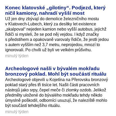
Konec klatovské „gilotiny“. Podjezd, který
ničil kamiony, nahradí vyšší most
Už jen dny zbývají do demolice železničního mostu
v Klatovech-Lubech, který za desítky let existence
„skalpoval“ nejeden kamion nebo vyšší autobus, jejichž
řidiči si mysleli, že se pod něj vejdou. I když značky
s předstihem a opakovaně varovaly řidiče, že jestli jedou
s autem vyšším než 3,7 metru, neprojedou, mnozí to
ignorovali. Po chvíli už byli ve velkém průšvihu.
minulý týden
Archeologové našli v bývalém mokřadu
bronzový poklad. Mohl být součástí rituálu
Archeologové objevili u Kojetína na Přerovsku bronzový
poklad starý přes tři tisíce let. Našli části pracovních
nástrojů jako srpy, čepel meče či zlomky ozdob. Jelikož
předměty uložené do bývalého mokřadu tehdy někdo
úmyslně poškodil, odborníci usuzují, že naleziště mohlo
být součástí tehdejšího rituálu.
minulý týden