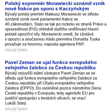
Polský expremiér Morawiecki oznámil vznik
nové frakce po sporu s Kaczyńským
Bývalý polský premiér Mateusz Morawiecki ve středu
oznámil vznik nové parlamentní frakce se
40 zákonodárci. Stalo se tak po rozkolu ve straně Právo a
spravedlnost (PiS) ohledně dalšího směřování hlavní
polské opoziční síly. Morawiecki uvedl, že zůstává
v opozici a současnou vládu premiéra Donalda Tuska
považuje za hroznou, napsala agentura PAP.
minulý týden
Pavel Zeman se ujal funkce evropského
veřejného žalobce za Českou republiku
Bývalý nejvyšší státní zástupce Pavel Zeman se ve
středu ujal funkce evropského veřejného žalobce za
Českou republiku při Úřadu evropského veřejného
žalobce (EPPO). Do uvolněné pozice národního člena
České republiky v Eurojustu, tedy agentuře EU pro
justiční spolupráci v trestních věcech, se vrací
Lukáš Starý.
minulý týden