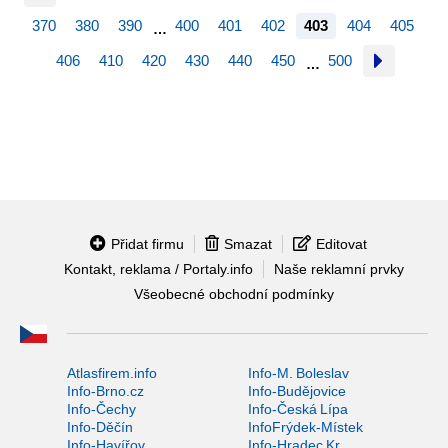
370
380
390
400
401
402
403
404
405
…
406
410
420
430
440
450
500
…
Přidat firmu
Smazat
Editovat
Kontakt, reklama / Portaly.info
Naše reklamní prvky
Všeobecné obchodní podmínky
Atlasfirem.info
Info-M. Boleslav
Info-Brno.cz
Info-Budějovice
Info-Čechy
Info-Česká Lípa
Info-Děčín
InfoFrýdek-Místek
Info-Havířov
Info-Hradec Kr.