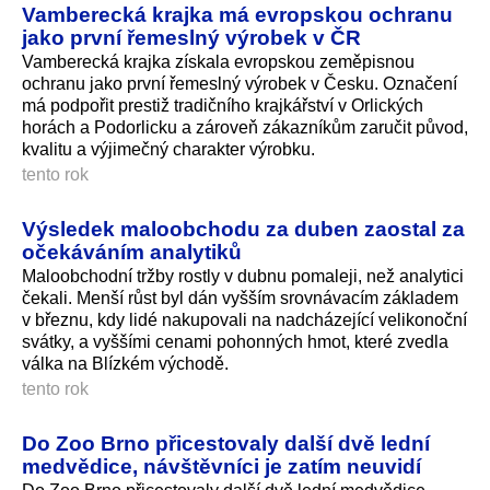
Vamberecká krajka má evropskou ochranu
jako první řemeslný výrobek v ČR
Vamberecká krajka získala evropskou zeměpisnou
ochranu jako první řemeslný výrobek v Česku. Označení
má podpořit prestiž tradičního krajkářství v Orlických
horách a Podorlicku a zároveň zákazníkům zaručit původ,
kvalitu a výjimečný charakter výrobku.
tento rok
Výsledek maloobchodu za duben zaostal za
očekáváním analytiků
Maloobchodní tržby rostly v dubnu pomaleji, než analytici
čekali. Menší růst byl dán vyšším srovnávacím základem
v březnu, kdy lidé nakupovali na nadcházející velikonoční
svátky, a vyššími cenami pohonných hmot, které zvedla
válka na Blízkém východě.
tento rok
Do Zoo Brno přicestovaly další dvě lední
medvědice, návštěvníci je zatím neuvidí