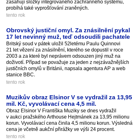
zasahují složky integrovaného záchranného systému,
probíhá také vyprošťování zraněných.
tento rok
Obrovský justiční omyl. Za znásilnění pykal
17 let nevinný muž, teď odsoudili pachatele
Britský soud v pátek uložil 52letému Paulu Quinnovi
21 let vězení za znásilnění, kterého se dopustil v roce
2003 a za které byl neprávem odsouzen jiný muž na
doživotí. Případ se považuje za jeden z nejzávažnějších
justičních omylů v Británii, napsala agentura AP a web
stanice BBC.
tento rok
Muzikův obraz Elsinor V se vydražil za 13,95
mil. Kč, vyvolávací cena 4,5 mil.
Obraz Elsinor V Františka Muziky se dnes vydražil
v aukci pražského Arthouse Hejtmánek za 13,95 milionu
korun. Vyvolávací cena činila 4,5 milionu korun. Výsledná
cena je včetně aukční přirážky ve výši 24 procent.
tento rok