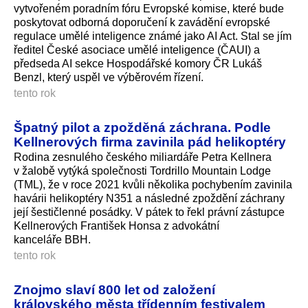
vytvořeném poradním fóru Evropské komise, které bude
poskytovat odborná doporučení k zavádění evropské
regulace umělé inteligence známé jako AI Act. Stal se jím
ředitel České asociace umělé inteligence (ČAUI) a
předseda AI sekce Hospodářské komory ČR Lukáš
Benzl, který uspěl ve výběrovém řízení.
tento rok
Špatný pilot a zpožděná záchrana. Podle
Kellnerových firma zavinila pád helikoptéry
Rodina zesnulého českého miliardáře Petra Kellnera
v žalobě vytýká společnosti Tordrillo Mountain Lodge
(TML), že v roce 2021 kvůli několika pochybením zavinila
havárii helikoptéry N351 a následné zpoždění záchrany
její šestičlenné posádky. V pátek to řekl právní zástupce
Kellnerových František Honsa z advokátní
kanceláře BBH.
tento rok
Znojmo slaví 800 let od založení
královského města třídenním festivalem