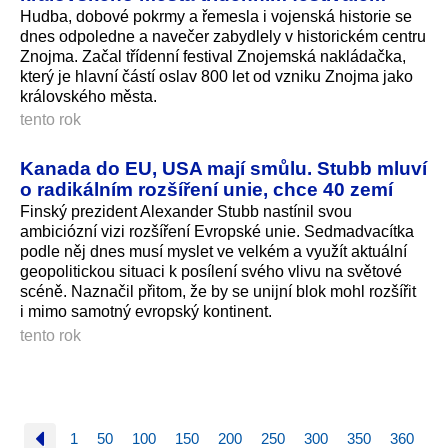
Hudba, dobové pokrmy a řemesla i vojenská historie se
dnes odpoledne a navečer zabydlely v historickém centru
Znojma. Začal třídenní festival Znojemská nakládačka,
který je hlavní částí oslav 800 let od vzniku Znojma jako
královského města.
tento rok
Kanada do EU, USA mají smůlu. Stubb mluví
o radikálním rozšíření unie, chce 40 zemí
Finský prezident Alexander Stubb nastínil svou
ambiciózní vizi rozšíření Evropské unie. Sedmadvacítka
podle něj dnes musí myslet ve velkém a využít aktuální
geopolitickou situaci k posílení svého vlivu na světové
scéně. Naznačil přitom, že by se unijní blok mohl rozšířit
i mimo samotný evropský kontinent.
tento rok
1
50
100
150
200
250
300
350
360