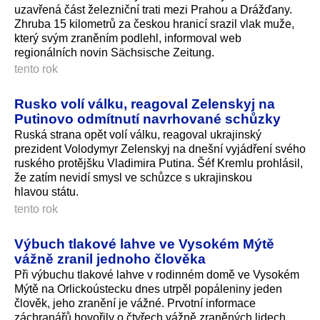
uzavřená část železniční trati mezi Prahou a Drážďany.
Zhruba 15 kilometrů za českou hranicí srazil vlak muže,
který svým zraněním podlehl, informoval web
regionálních novin Sächsische Zeitung.
tento rok
Rusko volí válku, reagoval Zelenskyj na
Putinovo odmítnutí navrhované schůzky
Ruská strana opět volí válku, reagoval ukrajinský
prezident Volodymyr Zelenskyj na dnešní vyjádření svého
ruského protějšku Vladimira Putina. Šéf Kremlu prohlásil,
že zatím nevidí smysl ve schůzce s ukrajinskou
hlavou státu.
tento rok
Výbuch tlakové lahve ve Vysokém Mýtě
vážně zranil jednoho člověka
Při výbuchu tlakové lahve v rodinném domě ve Vysokém
Mýtě na Orlickoústecku dnes utrpěl popáleniny jeden
člověk, jeho zranění je vážné. Prvotní informace
záchranářů hovořily o čtyřech vážně zraněných lidech.