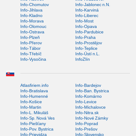
Info-Chomutov
Info-Jablonec n.N.
Info-Jihlava
Info-Karviná
Info-Kladno
Info-Liberec
Info-Morava
Info-Most
Info-Olomouc
Info-Opava
Info-Ostrava
Info-Pardubice
Info-Plzeň
Info-Praha
Info-Přerov
Info-Prostějov
Info-Tábor
Info-Teplice
Info-Třebíč
Info-Ústí n.L.
Info-Vysočina
InfoZlín
Atlasfiriem.info
Info-Bardejov
Info-Bratislava
Info-Ban. Bystrica
Info-Humenné
Info-Komárno
Info-Košice
Info-Levice
Info-Martin
Info-Michalovce
Info-L. Mikuláš
Info-Nitra.sk
Info-Sp. Nová Ves
Info-Nové Zámky
Info-Piešťany
Info-Poprad
Info-Pov. Bystrica
Info-Prešov
Info-Prievidza
Info-Slovensko