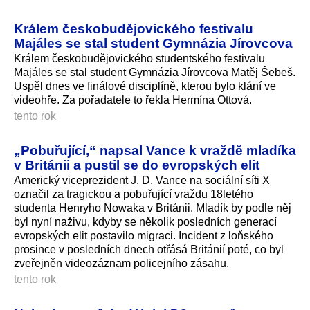
Králem českobudějovického festivalu
Majáles se stal student Gymnázia Jírovcova
Králem českobudějovického studentského festivalu
Majáles se stal student Gymnázia Jírovcova Matěj Šebeš.
Uspěl dnes ve finálové disciplíně, kterou bylo klání ve
videohře. Za pořadatele to řekla Hermína Ottová.
tento rok
„Pobuřující,“ napsal Vance k vraždě mladíka
v Británii a pustil se do evropských elit
Americký viceprezident J. D. Vance na sociální síti X
označil za tragickou a pobuřující vraždu 18letého
studenta Henryho Nowaka v Británii. Mladík by podle něj
byl nyní naživu, kdyby se několik posledních generací
evropských elit postavilo migraci. Incident z loňského
prosince v posledních dnech otřásá Británií poté, co byl
zveřejněn videozáznam policejního zásahu.
tento rok