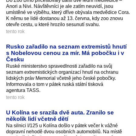
Do Zoo Brno přicestovaly další dvě lední medvědice –
Anori a Nivi. Návštěvníci je ale zatím neuvidí, jsou
umístěné ve výběhu, který dříve obývala medvědice Cora.
K němu se lidé dostanou až 13. června, kdy zoo znovu
otevře cestu, u které hrozilo sesunutí svahu.
tento rok
Rusko zařadilo na seznam extremistů hnutí
s Nobelovou cenou za mír. Má pobočku i v
Česku
Ruské ministerstvo spravedlnosti zařadilo na svůj
seznam extremistických organizací hnutí na ochranu
lidských práv Memorial včetně jeho české pobočky.
Informovala o tom v pátek ruská státní tisková
agentura TASS.
tento rok
U Kolína se srazila dvě auta. Zranilo se
několik lidí včetně dětí
Na silnici I/125 u Kolína došlo v pátek večer k vážné
dopravní nehodě dvou osobních automobilů. Na místě