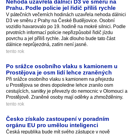
Nehoda uzavřela dálnici D3 ve směru na
Prahu. Podle policie jel řidič příliš rychle
V pátečních večerních hodinách uzavřela nehoda dálnici
D3 ve směru z Prahy na České Budějovice. Osobní
vozidlo havarovalo po 19. hodině na mokré silnici. Podle
prvotních informací policie nepřizpůsobil řidič jízdu
povrchu a jel příliš rychle. Jak dlouho bude tato část
dálnice neprůjezdná, zatím není jasné.
tento rok
Po srážce osobního vlaku s kamionem u
Prostějova je osm lidí lehce zraněných
Při srážce osobního vlaku s kamionem na přejezdu
u Prostějova se dnes dopoledne lehce zranilo osm
cestujících, sanitky je převezly do nemocnic v Olomouci a
Prostějově. Zraněné osoby mají oděrky a zhmožděniny.
tento rok
Česko získalo zastoupení v poradním
orgánu EU pro umělou inteligenci
Česká republika bude mít svého zástupce v nově