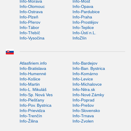
Info-Morava
Info-Most
Info-Olomouc
Info-Opava
Info-Ostrava
Info-Pardubice
Info-Plzeň
Info-Praha
Info-Přerov
Info-Prostějov
Info-Tábor
Info-Teplice
Info-Třebíč
Info-Ústí n.L.
Info-Vysočina
InfoZlín
Atlasfiriem.info
Info-Bardejov
Info-Bratislava
Info-Ban. Bystrica
Info-Humenné
Info-Komárno
Info-Košice
Info-Levice
Info-Martin
Info-Michalovce
Info-L. Mikuláš
Info-Nitra.sk
Info-Sp. Nová Ves
Info-Nové Zámky
Info-Piešťany
Info-Poprad
Info-Pov. Bystrica
Info-Prešov
Info-Prievidza
Info-Slovensko
Info-Trenčín
Info-Trnava
Info-Žilina
Info-Zvolen