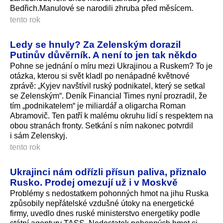
Bedřich.Manulové se narodili zhruba před měsícem.
tento rok
Ledy se hnuly? Za Zelenským dorazil
Putinův důvěrník. A není to jen tak někdo
Pohne se jednání o míru mezi Ukrajinou a Ruskem? To je
otázka, kterou si svět kladl po nenápadné květnové
zprávě: „Kyjev navštívil ruský podnikatel, který se setkal
se Zelenským“. Deník Financial Times nyní prozradil, že
tím „podnikatelem“ je miliardář a oligarcha Roman
Abramovič. Ten patří k malému okruhu lidí s respektem na
obou stranách fronty. Setkání s ním nakonec potvrdil
i sám Zelenskyj.
tento rok
Ukrajinci nám odřízli přísun paliva, přiznalo
Rusko. Prodej omezují už i v Moskvě
Problémy s nedostatkem pohonných hmot na jihu Ruska
způsobily nepřátelské vzdušné útoky na energetické
firmy, uvedlo dnes ruské ministerstvo energetiky podle