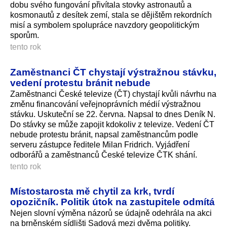
dobu svého fungování přivítala stovky astronautů a
kosmonautů z desítek zemí, stala se dějištěm rekordních
misí a symbolem spolupráce navzdory geopolitickým
sporům.
tento rok
Zaměstnanci ČT chystají výstražnou stávku,
vedení protestu bránit nebude
Zaměstnanci České televize (ČT) chystají kvůli návrhu na
změnu financování veřejnoprávních médií výstražnou
stávku. Uskuteční se 22. června. Napsal to dnes Deník N.
Do stávky se může zapojit kdokoliv z televize. Vedení ČT
nebude protestu bránit, napsal zaměstnancům podle
serveru zástupce ředitele Milan Fridrich. Vyjádření
odborářů a zaměstnanců České televize ČTK shání.
tento rok
Místostarosta mě chytil za krk, tvrdí
opozičník. Politik útok na zastupitele odmítá
Nejen slovní výměna názorů se údajně odehrála na akci
na brněnském sídlišti Sadová mezi dvěma politiky.