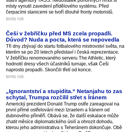
státní agentury TASS. Nedostatek pohonných hmot si
místy vynutil zavedení přídělového systému. Před
čerpacími stanicemi se tvoří dlouhé fronty motoristů.
tento rok
Češi v žebříčku před MS zcela propadli.
Důvod? Nuda a pocta, která se nepovedla
Tři dny zbývají do startu fotbalového mistrovství světa, na
kterém se po 20 letech představí i česká reprezentace.
V žebříčku renomovaného serveru The Athletic, který
hodnotil dresy všech účastníků turnaje, však Češi
naprosto propadli. Skončili třetí od konce.
tento rok
„Ignorantství a stupidita.“ Netanjahu to zas
schytal, Trumpa rozčílil střet s Íránem
Americký prezident Donald Trump ostře zareagoval na
první přímé ostřelování mezi Izraelem a Íránem od
dubnového příměří. Obává se, že další eskalace může
zhatit měsíce diplomatického úsilí a ohrozit dohodu,
kterou jeho administrativa s Teheránem dokončuje. Obě