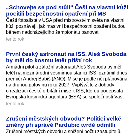
„Schovejte se pod stůl!“ Češi na vlastní kůži
pocítili bezpečnostní opatření při MS
Čeští fotbalisté v USA před mistrovstvím světa na vlastní
kůži poznávají, jak masivní bezpečnostní opatření budou
během nadcházejícího šampionátu panovat.
tento rok
První český astronaut na ISS. Aleš Svoboda
by měl do kosmu letět příští rok
Armádní pilot a záložní astronaut Aleš Svoboda by měl
letět na mezinárodní vesmírnou stanici ISS, oznámil dnes
premiér Andrej Babiš (ANO). Mise je podle něj plánována
na druhou polovinu roku 2027. Vyplývá to z dohody
o realizaci české orbitální mise k ISS, kterou podepsala
Evropská kosmická agentura (ESA) se společností Vast.
tento rok
Zrušení městských obvodů? Politici velké
změny při správě Pardubic tvrdě odmítli
Zrušení městských obvodů a snížení počtu zastupitelů.