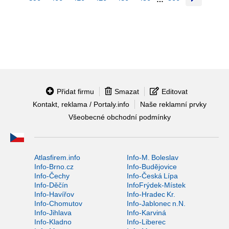
Přidat firmu
Smazat
Editovat
Kontakt, reklama / Portaly.info
Naše reklamní prvky
Všeobecné obchodní podmínky
Atlasfirem.info
Info-M. Boleslav
Info-Brno.cz
Info-Budějovice
Info-Čechy
Info-Česká Lípa
Info-Děčín
InfoFrýdek-Místek
Info-Havířov
Info-Hradec Kr.
Info-Chomutov
Info-Jablonec n.N.
Info-Jihlava
Info-Karviná
Info-Kladno
Info-Liberec