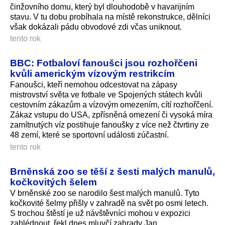
činžovního domu, který byl dlouhodobě v havarijním
stavu. V tu dobu probíhala na místě rekonstrukce, dělníci
však dokázali pádu obvodové zdi včas uniknout.
tento rok
BBC: Fotbaloví fanoušci jsou rozhořčeni
kvůli americkým vízovým restrikcím
Fanoušci, kteří nemohou odcestovat na zápasy
mistrovství světa ve fotbale ve Spojených státech kvůli
cestovním zákazům a vízovým omezením, cítí rozhořčení.
Zákaz vstupu do USA, zpřísněná omezení či vysoká míra
zamítnutých víz postihuje fanoušky z více než čtvrtiny ze
48 zemí, které se sportovní události zúčastní.
tento rok
Brněnská zoo se těší z šesti malých manulů,
kočkovitých šelem
V brněnské zoo se narodilo šest malých manulů. Tyto
kočkovité šelmy přišly v zahradě na svět po osmi letech.
S trochou štěstí je už návštěvníci mohou v expozici
zahlédnout, řekl dnes mluvčí zahrady Jan