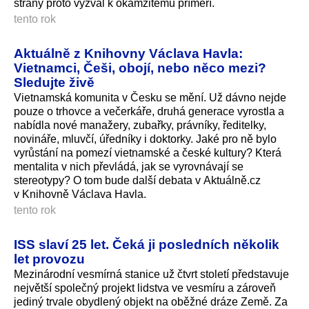
strany proto vyzval k okamžitému příměří.
tento rok
Aktuálně z Knihovny Václava Havla:
Vietnamci, Češi, obojí, nebo něco mezi?
Sledujte živě
Vietnamská komunita v Česku se mění. Už dávno nejde
pouze o trhovce a večerkáře, druhá generace vyrostla a
nabídla nové manažery, zubařky, právníky, ředitelky,
novináře, mluvčí, úředníky i doktorky. Jaké pro ně bylo
vyrůstání na pomezí vietnamské a české kultury? Která
mentalita v nich převládá, jak se vyrovnávají se
stereotypy? O tom bude další debata v Aktuálně.cz
v Knihovně Václava Havla.
tento rok
ISS slaví 25 let. Čeká ji posledních několik
let provozu
Mezinárodní vesmírná stanice už čtvrt století představuje
největší společný projekt lidstva ve vesmíru a zároveň
jediný trvale obydlený objekt na oběžné dráze Země. Za