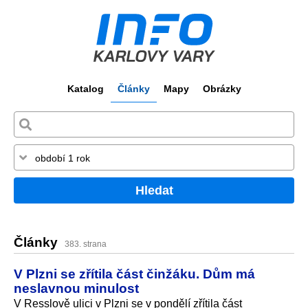
Katalog
Články
Mapy
Obrázky
Hledat
Články
383. strana
V Plzni se zřítila část činžáku. Dům má
neslavnou minulost
V Resslově ulici v Plzni se v pondělí zřítila část