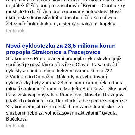
nejdůležitější tepnu pro zásobování Krymu – Čonharský
most. Je to další rána pro okupovaný poloostrov. Nové
ukrajinské drony středního dosahu ničí lokomotivy a
železniční infrastrukturu, cisterny s palivem, trajekty…
tento rok
Nová cyklostezka za 23,5 milionu korun
propojila Strakonice a Pracejovice
Strakonice s Pracejovicemi propojila cyklostezka, jejíž
součástí je nová lávka přes řeku Otavu. Trasa odvádí
cyklisty a chodce mimo frekventovanou silnici I/22
z Vodňan do Domažlic. Náklady na vybudování
cyklostezky byly zhruba 23,5 milionu korun, řekla dnes
mluvčí strakonické radnice Markéta Bučoková.„Díky nové
trase získávají obyvatelé Pracejovic, Nového Dražejova
i dalších okolních lokalit komfortní a bezpečné spojení se
Strakonicemi, ať už při cestách do zaměstnání, škol, za
službami nebo za volnočasovými aktivitami,“ uvedla
Bučoková.
tento rok