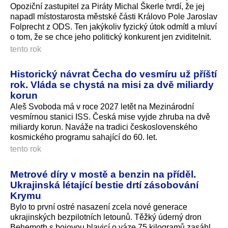
Opoziční zastupitel za Piráty Michal Škerle tvrdí, že jej
napadl místostarosta městské části Královo Pole Jaroslav
Folprecht z ODS. Ten jakýkoliv fyzický útok odmítl a mluví
o tom, že se chce jeho politický konkurent jen zviditelnit.
tento rok
Historický návrat Čecha do vesmíru už příští
rok. Vláda se chystá na misi za dvě miliardy
korun
Aleš Svoboda má v roce 2027 letět na Mezinárodní
vesmírnou stanici ISS. Česká mise vyjde zhruba na dvě
miliardy korun. Naváže na tradici československého
kosmického programu sahající do 60. let.
tento rok
Metrové díry v mostě a benzin na příděl.
Ukrajinská létající bestie drtí zásobování
Krymu
Bylo to první ostré nasazení zcela nové generace
ukrajinských bezpilotních letounů. Těžký úderný dron
Behemoth s bojovou hlavicí o váze 75 kilogramů zasáhl