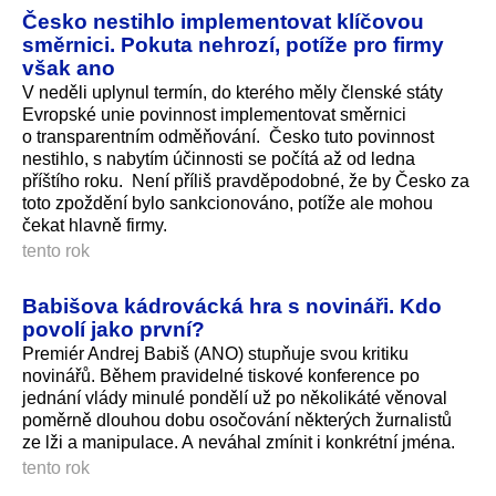
Česko nestihlo implementovat klíčovou
směrnici. Pokuta nehrozí, potíže pro firmy
však ano
V neděli uplynul termín, do kterého měly členské státy
Evropské unie povinnost implementovat směrnici
o transparentním odměňování. Česko tuto povinnost
nestihlo, s nabytím účinnosti se počítá až od ledna
příštího roku. Není příliš pravděpodobné, že by Česko za
toto zpoždění bylo sankcionováno, potíže ale mohou
čekat hlavně firmy.
tento rok
Babišova kádrovácká hra s novináři. Kdo
povolí jako první?
Premiér Andrej Babiš (ANO) stupňuje svou kritiku
novinářů. Během pravidelné tiskové konference po
jednání vlády minulé pondělí už po několikáté věnoval
poměrně dlouhou dobu osočování některých žurnalistů
ze lži a manipulace. A neváhal zmínit i konkrétní jména.
tento rok