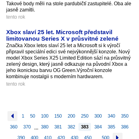
Takové body měli na stole pardubičtí zastupitelé. Oba ale
jasně zamítli.
tento rok
Xbox slaví 25 let. Microsoft představil
limitovanou Series X v průsvitné zelené
Značka Xbox letos slaví 25 let a Microsoft si k výročí
připravil speciální edici své nejvýkonnější konzole. Nový
model Xbox Series X25 Limited Edition sází na průsvitný
zelený design, který jasně odkazuje na původní Xbox a
jeho ikonickou barvu OG Green.Výroční konzole
kombinuje nostalgii s moderním hardwarem.
tento rok
1
50
100
150
200
250
300
340
350
360
370
380
381
382
383
384
385
386
…
390
400
410
420
430
450
500
…