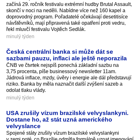
začíná 29. ročník festivalu extrémní hudby Brutal Assault,
skončí v noci na neděli. Nabídne více než 160 kapel a
doprovodný program. Pořadatelé očekávají desetitisíce
návštěvníků, mají připravená také opatření proti vedru,
řekl mluvčí festivalu Vojtěch Sedlák.
minulý týden
Česká centrální banka si může dát se
sazbami pauzu, inflaci ale ještě neporazila
ČNB ve čtvrtek nejspíš ponechá základní sazbu na
3,75 procenta, píše businessový newsletter 11am.
Jádrová inflace, mzdy, úvěry i energie ale dál představují
riziko. Banka by měla naznačit další zvýšení sazeb a
odolat tlaku vlády.
minulý týden
USA zrušily vízum brazilské velvyslankyni.
Dostane ho, až stát uzná amerického
velvyslance
Spojené státy zrušily vízum brazilské velvyslankyni
v zemi poté, co Brazílie odmítla formálně uznat jmenování