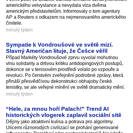
amerického velvyslance a nevydala víza dvěma
americkým představitelům. Informovaly o tom agentury
AP a Reuters s odkazem na nejmenovaného amerického
činitele.
minulý týden
Sympatie k Vondroušové ve světě mizí.
Slavný Američan lituje, že Češce věřil
Případ Markéty Vondroušové zprvu vyvolal mohutnou
vlnu solidarity a drtivou kritiku antidopingových postupů,
dokonce se v tenisovém prostředí volalo po vzpouře a
revoluci. Po čerstvém zveřejnění podrobné zprávy, která
přináší přesvědčivou dekonstrukci obhajoby české
tenistky, se ale veřejné mínění ve světě dramaticky mění.
minulý týden
“Hele, za mnou hoří Palach!” Trend AI
historických vlogerek zaplavil sociální sítě
Dějiny jako atraktivní kulisa a potrava pro algoritmy.
Ulicemi různorodých civilizací se prohání generované