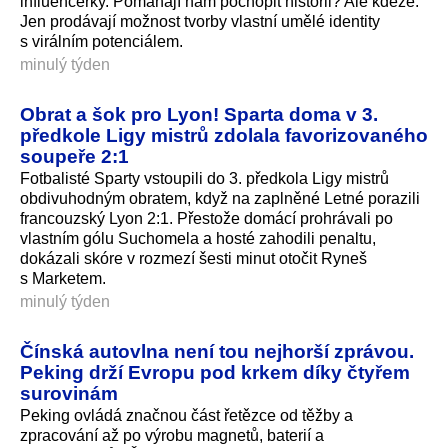
influencerky. Pomáhají nám pochopit historii? Ale kdeže.
Jen prodávají možnost tvorby vlastní umělé identity
s virálním potenciálem.
minulý týden
Obrat a šok pro Lyon! Sparta doma v 3.
předkole Ligy mistrů zdolala favorizovaného
soupeře 2:1
Fotbalisté Sparty vstoupili do 3. předkola Ligy mistrů
obdivuhodným obratem, když na zaplněné Letné porazili
francouzský Lyon 2:1. Přestože domácí prohrávali po
vlastním gólu Suchomela a hosté zahodili penaltu,
dokázali skóre v rozmezí šesti minut otočit Ryneš
s Marketem.
minulý týden
Čínská autovlna není tou nejhorší zprávou.
Peking drží Evropu pod krkem díky čtyřem
surovinám
Peking ovládá značnou část řetězce od těžby a
zpracování až po výrobu magnetů, baterií a