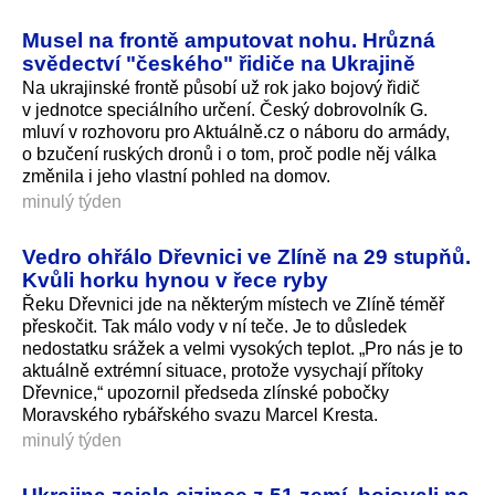
Musel na frontě amputovat nohu. Hrůzná
svědectví "českého" řidiče na Ukrajině
Na ukrajinské frontě působí už rok jako bojový řidič
v jednotce speciálního určení. Český dobrovolník G.
mluví v rozhovoru pro Aktuálně.cz o náboru do armády,
o bzučení ruských dronů i o tom, proč podle něj válka
změnila i jeho vlastní pohled na domov.
minulý týden
Vedro ohřálo Dřevnici ve Zlíně na 29 stupňů.
Kvůli horku hynou v řece ryby
Řeku Dřevnici jde na některým místech ve Zlíně téměř
přeskočit. Tak málo vody v ní teče. Je to důsledek
nedostatku srážek a velmi vysokých teplot. „Pro nás je to
aktuálně extrémní situace, protože vysychají přítoky
Dřevnice,“ upozornil předseda zlínské pobočky
Moravského rybářského svazu Marcel Kresta.
minulý týden
Ukrajina zajala cizince z 51 zemí, bojovali na