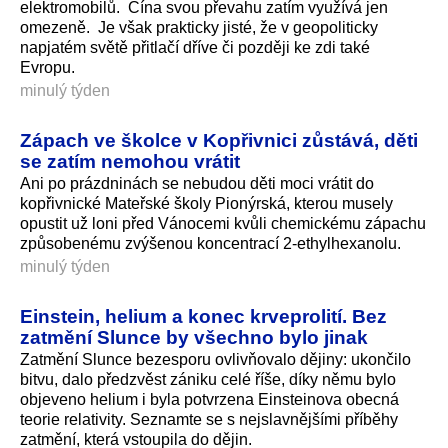
elektromobilů. Čína svou převahu zatím využívá jen
omezeně. Je však prakticky jisté, že v geopoliticky
napjatém světě přitlačí dříve či později ke zdi také
Evropu.
minulý týden
Zápach ve školce v Kopřivnici zůstává, děti
se zatím nemohou vrátit
Ani po prázdninách se nebudou děti moci vrátit do
kopřivnické Mateřské školy Pionýrská, kterou musely
opustit už loni před Vánocemi kvůli chemickému zápachu
způsobenému zvýšenou koncentrací 2-ethylhexanolu.
minulý týden
Einstein, helium a konec krveprolití. Bez
zatmění Slunce by všechno bylo jinak
Zatmění Slunce bezesporu ovlivňovalo dějiny: ukončilo
bitvu, dalo předzvěst zániku celé říše, díky němu bylo
objeveno helium i byla potvrzena Einsteinova obecná
teorie relativity. Seznamte se s nejslavnějšími příběhy
zatmění, která vstoupila do dějin.