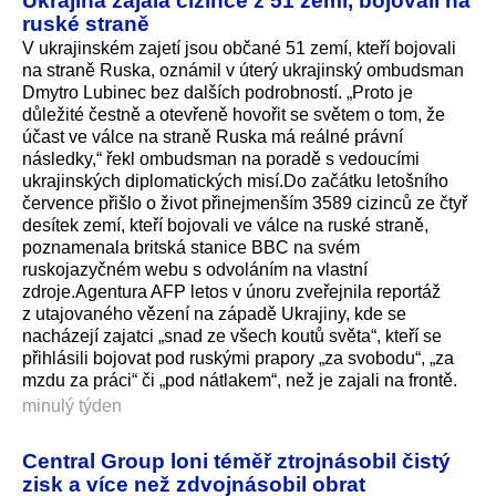
ruské straně
V ukrajinském zajetí jsou občané 51 zemí, kteří bojovali
na straně Ruska, oznámil v úterý ukrajinský ombudsman
Dmytro Lubinec bez dalších podrobností. „Proto je
důležité čestně a otevřeně hovořit se světem o tom, že
účast ve válce na straně Ruska má reálné právní
následky,“ řekl ombudsman na poradě s vedoucími
ukrajinských diplomatických misí.Do začátku letošního
července přišlo o život přinejmenším 3589 cizinců ze čtyř
desítek zemí, kteří bojovali ve válce na ruské straně,
poznamenala britská stanice BBC na svém
ruskojazyčném webu s odvoláním na vlastní
zdroje.Agentura AFP letos v únoru zveřejnila reportáž
z utajovaného vězení na západě Ukrajiny, kde se
nacházejí zajatci „snad ze všech koutů světa“, kteří se
přihlásili bojovat pod ruskými prapory „za svobodu“, „za
mzdu za práci“ či „pod nátlakem“, než je zajali na frontě.
minulý týden
Central Group loni téměř ztrojnásobil čistý
zisk a více než zdvojnásobil obrat