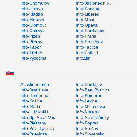
Info-Chomutov
Info-Jablonec n.N.
Info-Jihlava
Info-Karviná
Info-Kladno
Info-Liberec
Info-Morava
Info-Most
Info-Olomouc
Info-Opava
Info-Ostrava
Info-Pardubice
Info-Plzeň
Info-Praha
Info-Přerov
Info-Prostějov
Info-Tábor
Info-Teplice
Info-Třebíč
Info-Ústí n.L.
Info-Vysočina
InfoZlín
Atlasfiriem.info
Info-Bardejov
Info-Bratislava
Info-Ban. Bystrica
Info-Humenné
Info-Komárno
Info-Košice
Info-Levice
Info-Martin
Info-Michalovce
Info-L. Mikuláš
Info-Nitra.sk
Info-Sp. Nová Ves
Info-Nové Zámky
Info-Piešťany
Info-Poprad
Info-Pov. Bystrica
Info-Prešov
Info-Prievidza
Info-Slovensko