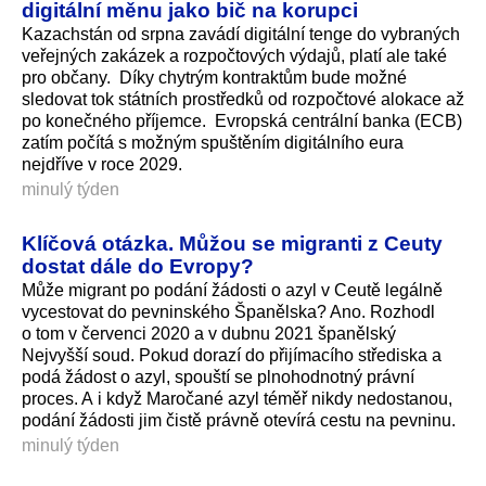
digitální měnu jako bič na korupci
Kazachstán od srpna zavádí digitální tenge do vybraných
veřejných zakázek a rozpočtových výdajů, platí ale také
pro občany. Díky chytrým kontraktům bude možné
sledovat tok státních prostředků od rozpočtové alokace až
po konečného příjemce. Evropská centrální banka (ECB)
zatím počítá s možným spuštěním digitálního eura
nejdříve v roce 2029.
minulý týden
Klíčová otázka. Můžou se migranti z Ceuty
dostat dále do Evropy?
Může migrant po podání žádosti o azyl v Ceutě legálně
vycestovat do pevninského Španělska? Ano. Rozhodl
o tom v červenci 2020 a v dubnu 2021 španělský
Nejvyšší soud. Pokud dorazí do přijímacího střediska a
podá žádost o azyl, spouští se plnohodnotný právní
proces. A i když Maročané azyl téměř nikdy nedostanou,
podání žádosti jim čistě právně otevírá cestu na pevninu.
minulý týden