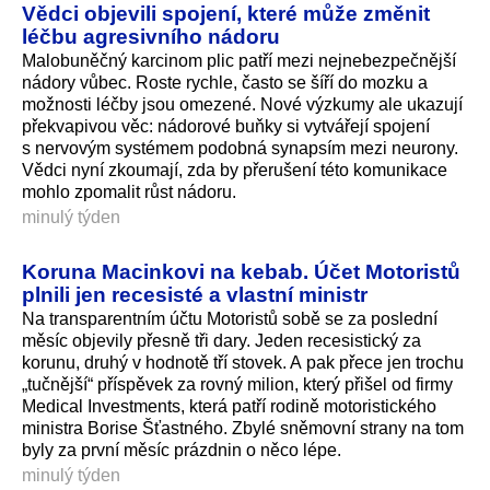
Vědci objevili spojení, které může změnit
léčbu agresivního nádoru
Malobuněčný karcinom plic patří mezi nejnebezpečnější
nádory vůbec. Roste rychle, často se šíří do mozku a
možnosti léčby jsou omezené. Nové výzkumy ale ukazují
překvapivou věc: nádorové buňky si vytvářejí spojení
s nervovým systémem podobná synapsím mezi neurony.
Vědci nyní zkoumají, zda by přerušení této komunikace
mohlo zpomalit růst nádoru.
minulý týden
Koruna Macinkovi na kebab. Účet Motoristů
plnili jen recesisté a vlastní ministr
Na transparentním účtu Motoristů sobě se za poslední
měsíc objevily přesně tři dary. Jeden recesistický za
korunu, druhý v hodnotě tří stovek. A pak přece jen trochu
„tučnější“ příspěvek za rovný milion, který přišel od firmy
Medical Investments, která patří rodině motoristického
ministra Borise Šťastného. Zbylé sněmovní strany na tom
byly za první měsíc prázdnin o něco lépe.
minulý týden