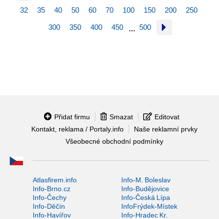
32
35
40
50
60
70
100
150
200
250
300
350
400
450
500
…
Přidat firmu
Smazat
Editovat
Kontakt, reklama / Portaly.info
Naše reklamní prvky
Všeobecné obchodní podmínky
Atlasfirem.info
Info-M. Boleslav
Info-Brno.cz
Info-Budějovice
Info-Čechy
Info-Česká Lípa
Info-Děčín
InfoFrýdek-Místek
Info-Havířov
Info-Hradec Kr.