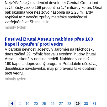
Největší český rezidenční developer Central Group loni
zvýšil čistý zisk o 169 procent na 1,7 miliardy korun. Obrat
pak skupina více než zdvojnásobila na 2,25 miliardy.
Vyplývá to z výroční zprávy mateřské společnosti
zveřejněné ve Sbírce listin.
minulý týden
Festival Brutal Assault nabídne přes 160
kapel i opatření proti vedru
V barokní pevnosti Josefov v Jaroměři na Náchodsku
dnes začíná 29. ročník festivalu extrémní hudby Brutal
Assault, skončí v noci na neděli. Nabídne více než
160 kapel a doprovodný program. Pořadatelé očekávají
desetitisíce návštěvníků, mají připravená také opatření
proti vedru.
minulý týden
1
10
20
25
26
27
28
29
30
31